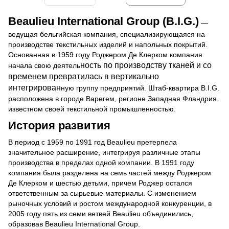
Beaulieu International Group (B.I.G.)
—
ведущая бельгийская компания, специализирующаяся на
производстве текстильных изделий и напольных покрытий.
Основанная в 1959 году Роджером Де Клерком компания
ность по производству тканей и со
начала свою деятель
временем превратилась в вертикально
интегрирован
ную группу предприятий. Штаб-квартира B.I.G.
расположена в городе Варегем, регионе Западная Фландрия,
известном своей текстильной промышленностью.
История развития
В период с 1959 по 1991 год Beaulieu претерпела
значительное расширение, интегрируя различные этапы
производства в пределах одной компании. В 1991 году
компания была разделена на семь частей между Роджером
Де Клерком и шестью детьми, причем Роджер остался
ответственным за сырьевые материалы. С изменением
рыночных условий и ростом международной конкуренции, в
2005 году пять из семи ветвей Beaulieu объединились,
образовав Beaulieu International Group.