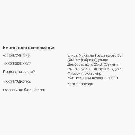
Контактная информация
+380972464964
улица Михаила Грушевского 36,
(Хмелефабрика); улица
+380930203872
Домбровського 25-В, (Сенный
Рынок); улица Витрука 6-Б, (ЖК
Перезвонить вам?
Фаворит). Житомир,
Житомирская область, 10000
+380972464964
Карта проезда
evropolztua@gmail.com