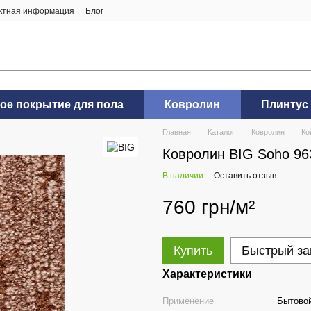
ктная информация
Блог
ое покрытие для пола
Ковролин
Плинтус
Главная
Каталог
Ковролин
Ко
Ковролин BIG Soho 96
В наличии
Оставить отзыв
760 грн/м²
Купить
Быстрый за
Характеристики
Применение
Бытово