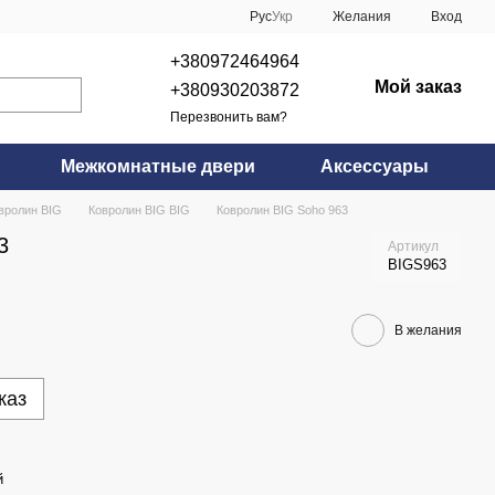
Рус
Укр
Желания
Вход
+380972464964
Мой заказ
+380930203872
Перезвонить вам?
Межкомнатные двери
Аксессуары
вролин BIG
Ковролин BIG BIG
Ковролин BIG Soho 963
3
Артикул
BIGS963
В желания
каз
й