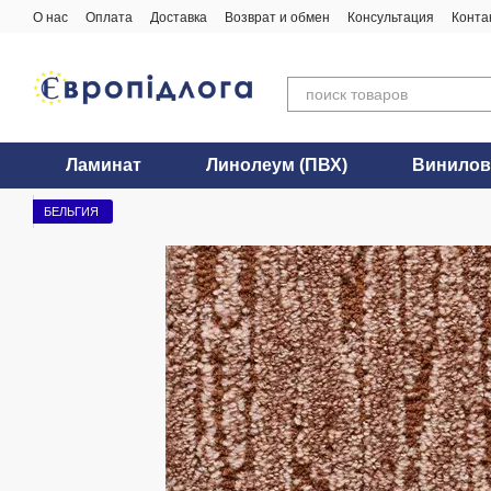
Перейти к основному контенту
О нас
Оплата
Доставка
Возврат и обмен
Консультация
Конта
Ламинат
Линолеум (ПВХ)
Винилов
БЕЛЬГИЯ