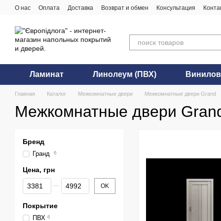
Перейти к основному контенту
О нас
Оплата
Доставка
Возврат и обмен
Консультация
Конта
Ламинат
Линолеум (ПВХ)
Винилов
Главная
Каталог
Межкомнатные двери
Межкомнатные двери Grand
Межкомнатные двери Gran
Бренд
Гранд
6
Цена, грн
От Цена, грн
До Цена, грн
OK
Покрытие
ПВХ
6