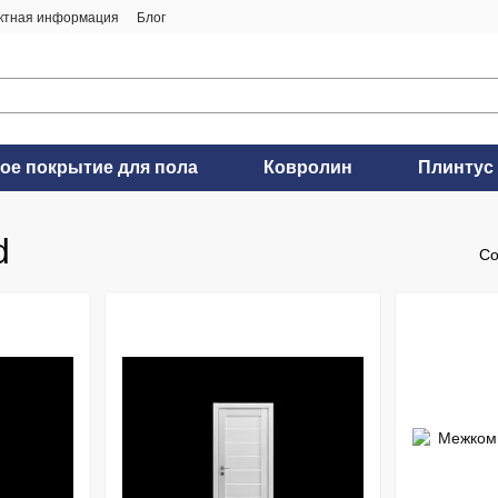
ктная информация
Блог
ое покрытие для пола
Ковролин
Плинтус
d
Со