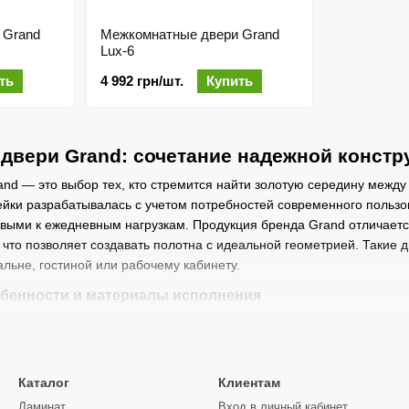
 Grand
Межкомнатные двери Grand
Lux-6
ть
4 992 грн/шт.
Купить
вери Grand: сочетание надежной констру
nd — это выбор тех, кто стремится найти золотую середину между
йки разрабатывалась с учетом потребностей современного пользов
ивыми к ежедневным нагрузкам. Продукция бренда Grand отличае
 что позволяет создавать полотна с идеальной геометрией. Такие 
льне, гостиной или рабочему кабинету.
бенности и материалы исполнения
ежит прочный каркас из отборного соснового бруса, который проход
ревесины гарантирует, что двери не деформируются и не начнут ск
ественные МДФ-панели и современное синтетическое покрытие. Оно
Каталог
Клиентам
то отличить их от дорогостоящего массива на глаз почти невозможн
Ламинат
Вход в личный кабинет