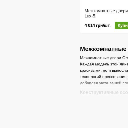
Межкомнатные двери
Lux-5
4 014 грн/шт.
Купи
Межкомнатные д
Межкомнатные двери
Gra
Каждая модель этой лине
красивыми, но и выносл
технологий прессования,
добавляя уюта вашей спа
Конструктивные осо
В основе дверей Гранд л
правильная подготовка д
используются высококач
дуба, ясеня или ореха, ч
устойчивее к влажности.