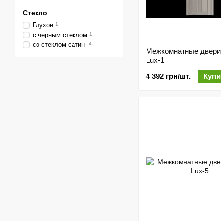
Стекло
Глухое
1
с черным стеклом
1
со стеклом сатин
4
Межкомнатные двери
Lux-1
4 392 грн/шт.
Купи