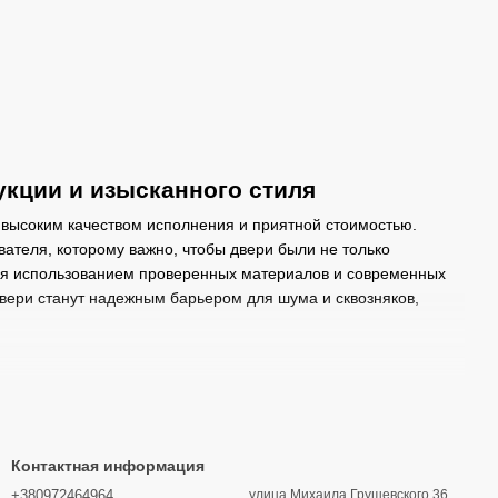
кции и изысканного стиля
 высоким качеством исполнения и приятной стоимостью.
ателя, которому важно, чтобы двери были не только
тся использованием проверенных материалов и современных
двери станут надежным барьером для шума и сквозняков,
ит многоэтапную сушку. Это критически важно, так как именно
рипеть через год после установки. Для внешней отделки
 настолько точно передает рисунок и рельеф натурального
Контактная информация
о. При этом такие двери значительно легче в уходе и
+380972464964
улица Михаила Грушевского 36,