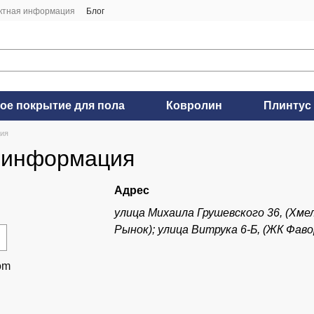
ктная информация
Блог
ое покрытие для пола
Ковролин
Плинтус
ция
 информация
Адрес
улица Михаила Грушевского 36, (Хме
Рынок); улица Витрука 6-Б, (ЖК Фа
om