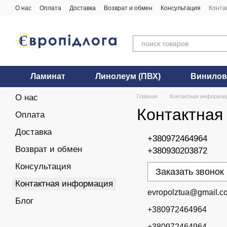
Перейти к основному контенту
О нас
Оплата
Доставка
Возврат и обмен
Консультация
Конта
Ламинат
Линолеум (ПВХ)
Винилов
О нас
Главная
Контактная информа
Контактная
Оплата
Доставка
+380972464964
Возврат и обмен
+380930203872
Консультация
Заказать звонок
Контактная информация
evropolztua@gmail.c
Блог
+380972464964
+380972464964