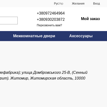
Рус
Укр
Желания
Вход
+380972464964
Мой заказ
+380930203872
Перезвонить вам?
Межкомнатные двери
Аксессуары
лефабрика); улица Домбровського 25-В, (Сенный
ворит). Житомир, Житомирская область, 10000