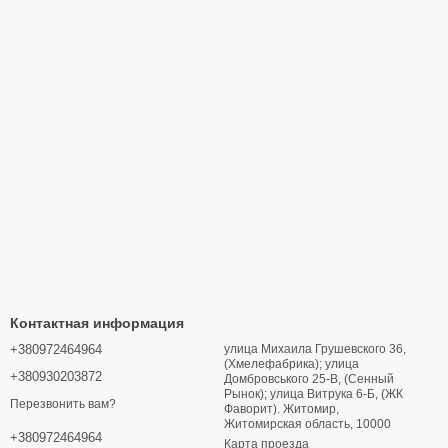
Контактная информация
+380972464964
улица Михаила Грушевского 36,
(Хмелефабрика); улица
+380930203872
Домбровського 25-В, (Сенный
Рынок); улица Витрука 6-Б, (ЖК
Перезвонить вам?
Фаворит). Житомир,
Житомирская область, 10000
+380972464964
Карта проезда