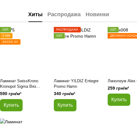
Хиты
Распродажа
Новинки
ХИТ
РАСПРОДАЖА
ХИТ
8 ММ
ХИТ
ДВОЙНАЯ ОСНО
ФАСКА 4V
Ламинат SwissKrono
Ламинат YILDIZ Entegre
Линолеум Alex 
Kronopol Sigma Вяз
Promo Hamn
259 грн/м²
Касандра 5375
590 грн/м²
340 грн/м²
Купить
Купить
Купить