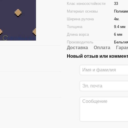
Клас износостойкости
33
Материал основы
Полиам
Ширина рулона
4м.
Толщина
9.4 мм
Длина ворса
6 мм
Производитель
Бельги
Доставка
Оплата
Гара
Новый отзыв или коммен