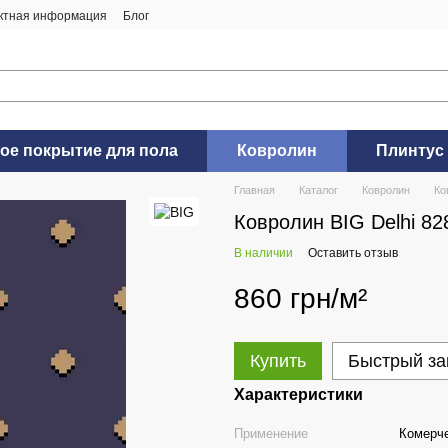
ктная информация
Блог
ое покрытие для пола
Ковролин
Плинтус
Главная
Каталог
Ковролин
Ко
Ковролин BIG Delhi 82
В наличии
Оставить отзыв
860 грн/м²
Купить
Быстрый за
Характеристики
Применение
Комерч