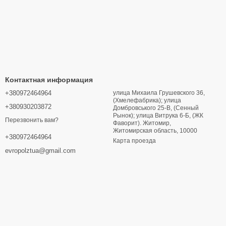
Контактная информация
+380972464964
улица Михаила Грушевского 36,
(Хмелефабрика); улица
+380930203872
Домбровського 25-В, (Сенный
Рынок); улица Витрука 6-Б, (ЖК
Перезвонить вам?
Фаворит). Житомир,
Житомирская область, 10000
+380972464964
Карта проезда
evropolztua@gmail.com