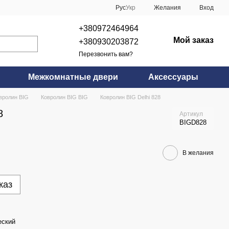
Рус
Укр
Желания
Вход
+380972464964
Мой заказ
+380930203872
Перезвонить вам?
Межкомнатные двери
Аксессуары
вролин BIG
Ковролин BIG BIG
Ковролин BIG Delhi 828
8
Артикул
BIGD828
В желания
каз
еский