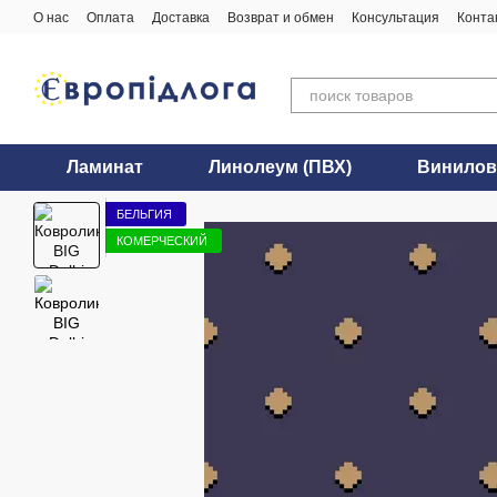
Перейти к основному контенту
О нас
Оплата
Доставка
Возврат и обмен
Консультация
Конта
Ламинат
Линолеум (ПВХ)
Винилов
БЕЛЬГИЯ
КОМЕРЧЕСКИЙ