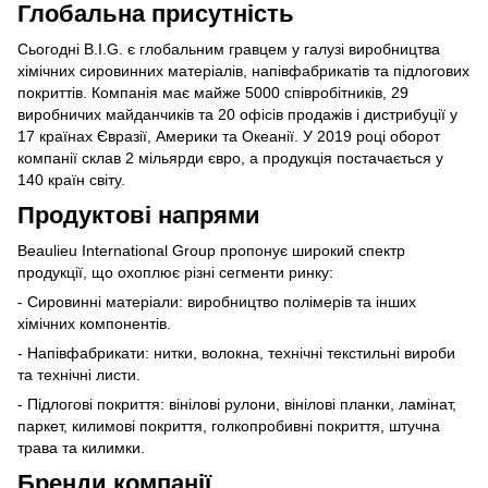
Глобальна присутність
Сьогодні B.I.G. є глобальним гравцем у галузі виробництва
хімічних сировинних матеріалів, напівфабрикатів та підлогових
покриттів. Компанія має майже 5000 співробітників, 29
виробничих майданчиків та 20 офісів продажів і дистрибуції у
17 країнах Євразії, Америки та Океанії. У 2019 році оборот
компанії склав 2 мільярди євро, а продукція постачається у
140 країн світу.
Продуктові напрями
Beaulieu International Group пропонує широкий спектр
продукції, що охоплює різні сегменти ринку:
- Сировинні матеріали: виробництво полімерів та інших
хімічних компонентів.
- Напівфабрикати: нитки, волокна, технічні текстильні вироби
та технічні листи.
- Підлогові покриття: вінілові рулони, вінілові планки, ламінат,
паркет, килимові покриття, голкопробивні покриття, штучна
трава та килимки.
Бренди компанії