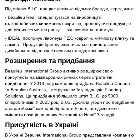
Під егідою B.I.G. працює декілька відомих брендів, серед яких:
- Beaulieu Real: спеціалізується на виробництві
голкопробивних килимових покриттів, пропонуючи продукцію
для різних сегментів ринку — від економ до преміум.
- IDEAL: пропонує лінолеум ПВХ, ковролін, килимову плитку та
ламінат. Продукція бренду відзначається оригінальним
дизайном та відповідає високим стандартам якості.
Розширення та придбання
Beaulieu International Group активно розширює свою
присутність на міжнародних ринках через стратегічні
придбання. У 2018 році компанія придбала Beaulieu Canada
та Beaulieu Australia, інтегрувавши їх у підрозділ Flooring
Solutions. Це придбання збільшило штат B.I.G. до 5000
співробітників. У 2023 році B.I.G. досягла угоди про придбання
австралійської компанії Signature Floors, що дозволило
зміцнити позиції на ринку Австралії та Нової Зеландії.
Присутність в Україні
В Україні Beaulieu International Group представлена компанією