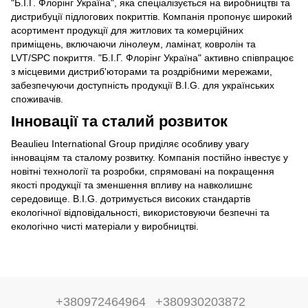
"Б.І.Г. Флорінг Україна", яка спеціалізується на виробництві та
дистрибуції підлогових покриттів. Компанія пропонує широкий
асортимент продукції для житлових та комерційних
приміщень, включаючи лінолеум, ламінат, ковролін та
LVT/SPC покриття. "Б.І.Г. Флорінг Україна" активно співпрацює
з місцевими дистриб'юторами та роздрібними мережами,
забезпечуючи доступність продукції B.I.G. для українських
споживачів.
Інновації та сталий розвиток
Beaulieu International Group приділяє особливу увагу
інноваціям та сталому розвитку. Компанія постійно інвестує у
новітні технології та розробки, спрямовані на покращення
якості продукції та зменшення впливу на навколишнє
середовище. B.I.G. дотримується високих стандартів
екологічної відповідальності, використовуючи безпечні та
екологічно чисті матеріали у виробництві.
+380972464964
+380930203872