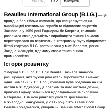
Назад
Вперед
1
з 2
Beaulieu International Group (B.I.G.)
— це
провідна бельгійська компанія, що спеціалізується на
виробництві текстильних виробів та підлогових покриттів.
Заснована у 1959 році Роджером Де Клерком, компанія
розпочала свою діяльність з виробництва тканин і з часом
перетворилася на вертикально інтегровану групу підприємств.
Штаб-квартира B.I.G. розташована у місті Варегем, регіон
Західна Фландрія, відомому своєю текстильною
промисловістю.
Історія розвитку
У період з 1959 по 1991 рік Beaulieu зазнала значного
розширення, інтегруючи різні етапи виробництва в межах
однієї компанії. У 1991 році компанія була розділена на сім
частин між Роджером Де Клерком та його шістьма дітьми,
причому Роджер залишився відповідальним за сировинні
матеріали. Зі зміною ринкових умов та зростанням
міжнародної конкуренції, у 2005 році п'ять з семи гілок
Beaulieu об'єдналися, утворивши Beaulieu International Group.