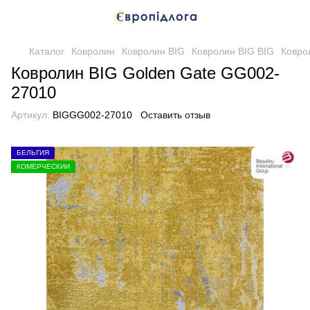
Каталог
Ковролин
Ковролин BIG
Ковролин BIG BIG
Ковро
Ковролин BIG Golden Gate GG002-
27010
Артикул:
BIGGG002-27010
Оставить отзыв
БЕЛЬГИЯ
КОМЕРЧЕСКИЙ