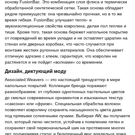
основу FusionBac. Это комбинация слоя флиса и термически
обработанной синтетической сетки. Такая основа обладает
рядом преимуществ: она чрезвычайно прочная, но в то же
время гибкая. FusionBac улучшает тепло- и
звукоизоляционные свойства ковролина, делая пол теплее и
тише. Кроме того, такая основа бережет напольное покрытие
от повреждений во время укладки и не оставляет царапин на
стенах или дверных коробках, что часто случается при
монтаже жестких рулонных материалов. Она обеспечивает
отличную адгезию с клеем, гарантируя, что ковролин не
растянется и не пойдет «волнами» со временем.
Дизайн, диктующий моду
Associated Weavers — это настоящий трендсеттер в мире
напольных покрытий. Коллекции бренда поражают
разнообразием: от глубоких однотонных пастельных цветов
до смелых современных орнаментов и изысканных текстур
«саксони» или «фризе». Специальная обработка волокон
позволяет ковролину сохранять насыщенность цвета даже
под прямыми солнечными лучами. Выбирая AW, вы получаете
пол, который легко чистится, устойчив к появлению пятен и
сохраняет свой первоначальный шик на протяжении многих
лет, подчеркивая статус и безупречный вкус владельца дома.