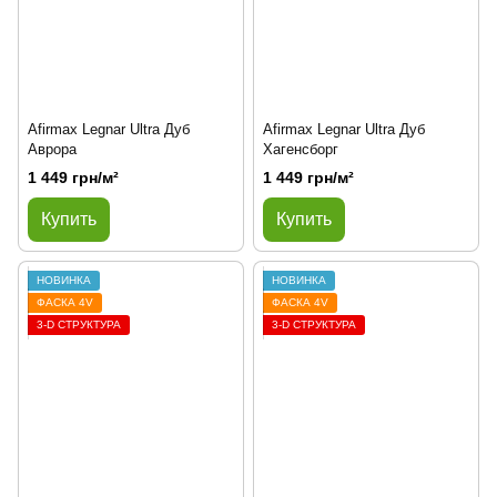
Afirmax Legnar Ultra Дуб
Afirmax Legnar Ultra Дуб
Аврора
Хагенсборг
1 449 грн/м²
1 449 грн/м²
Купить
Купить
НОВИНКА
НОВИНКА
ФАСКА 4V
ФАСКА 4V
3-D СТРУКТУРА
3-D СТРУКТУРА