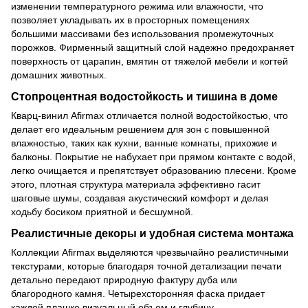
изменении температурного режима или влажности, что
позволяет укладывать их в просторных помещениях
большими массивами без использования промежуточных
порожков. Фирменный защитный слой надежно предохраняет
поверхность от царапин, вмятин от тяжелой мебели и когтей
домашних животных.
Стопроцентная водостойкость и тишина в доме
Кварц-винил Afirmax отличается полной водостойкостью, что
делает его идеальным решением для зон с повышенной
влажностью, таких как кухни, ванные комнаты, прихожие и
балконы. Покрытие не набухает при прямом контакте с водой,
легко очищается и препятствует образованию плесени. Кроме
этого, плотная структура материала эффективно гасит
шаговые шумы, создавая акустический комфорт и делая
ходьбу босиком приятной и бесшумной.
Реалистичные декоры и удобная система монтажа
Коллекции Afirmax выделяются чрезвычайно реалистичными
текстурами, которые благодаря точной детализации печати
детально передают природную фактуру дуба или
благородного камня. Четырехсторонняя фаска придает
каждой плашке визуальный объем и глубину.