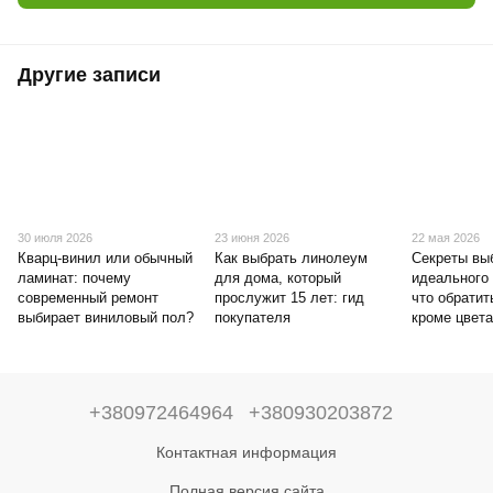
Другие записи
30 июля 2026
23 июня 2026
22 мая 2026
Кварц-винил или обычный
Как выбрать линолеум
Секреты вы
ламинат: почему
для дома, который
идеального
современный ремонт
прослужит 15 лет: гид
что обратит
выбирает виниловый пол?
покупателя
кроме цвет
+380972464964
+380930203872
Контактная информация
Полная версия сайта