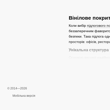
Вінілове покрит
Коли вибір
підлогового п
беззаперечним фаворитом
безпеки. Така підлога од
просторів: офісів, рестор
Унікальна структура 
Основою високої надійно
скловолокном, забезпечу
покриттям унеможливлює п
контакт з побутовою хім
Повна водостійкість
© 2014—2026
Вінілова підлога Wineo а
кухню, ванну кімнату, ко
Мобільна версія
звукоізоляційними власти
Багатство декорів т