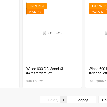
НІМЕЧЧИНА
НІМЕЧЧИНА
ФАСКА 4V
ФАСКА 4V
L
Wineo 600 DB Wood XL
Wineo 600
#AmsterdamLoft
#ViennaLoft
940 грн/м²
940 грн/м²
Назад
1
2
Вперед
По