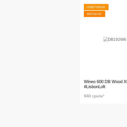
НІМЕЧЧИНА
ФАСКА 4V
Wineo 600 DB Wood X
#LisbonLoft
940 грн/м²