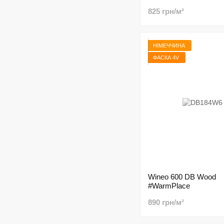
825 грн/м²
НІМЕЧЧИНА
ФАСКА 4V
Wineo 600 DB Wood
#WarmPlace
890 грн/м²