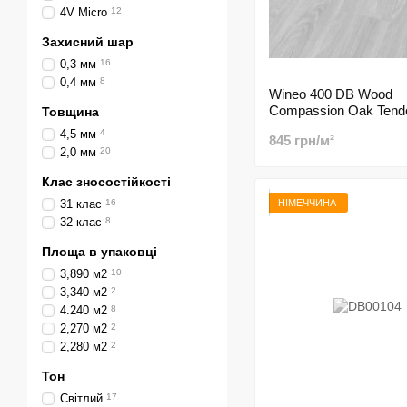
4V Micro
12
Захисний шар
0,3 мм
16
0,4 мм
8
Wineo 400 DB Wood
Compassion Oak Tend
Товщина
4,5 мм
4
845 грн/м²
2,0 мм
20
Клас зносостійкості
НІМЕЧЧИНА
31 клас
16
32 клас
8
Площа в упаковці
3,890 м2
10
3,340 м2
2
4.240 м2
8
2,270 м2
2
2,280 м2
2
Тон
Світлий
17