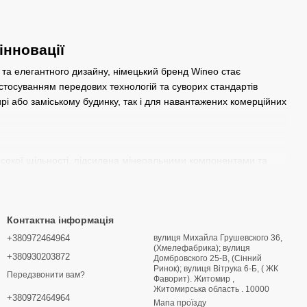
інновації
і та елегантного дизайну, німецький бренд Wineo стає
стосуванням передових технологій та суворих стандартів
ирі або заміському будинку, так і для навантажених комерційних
исокої щільності, підсилена мінеральними компонентами та
ратурних коливаннях. Верхній захисний шар із герметизуючим
 від коліщаток робочих крісел. Поверхня легко переносить
енями.
Контактна інформація
+380972464964
вулиця Михайла Грушевского 36,
(Хмелефабрика); вулиця
ати єдиний стилістичний простір по всій квартирі, включаючи
+380930203872
Домбровского 25-В, (Сінний
. Окрім вологостійкості, матеріал відрізняється винятковими
Ринок); вулиця Вітрука 6-Б, ( ЖК
Передзвонити вам?
е та тепле відчуття під час ходьби босоніж.
Фаворит). Житомир ,
Житомирська область . 10000
+380972464964
Мапа проїзду