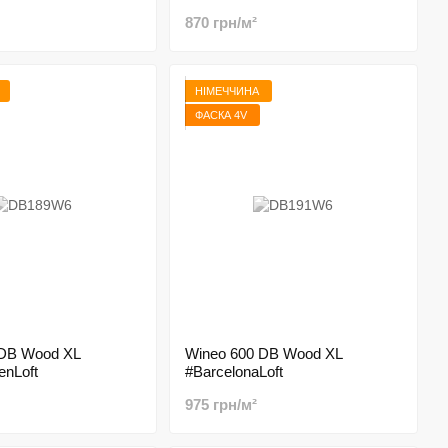
870 грн/м²
НІМЕЧЧИНА
ФАСКА 4V
 DB Wood XL
Wineo 600 DB Wood XL
nLoft
#BarcelonaLoft
975 грн/м²