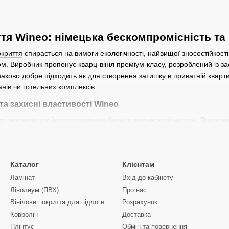
тя Wineo: німецька бескомпромісність та 
окриття
спирається на вимоги екологічності, найвищої зносостійкост
. Виробник пропонує кварц-вініл преміум-класу, розроблений із за
наково добре підходить як для створення затишку в приватній кварт
анів чи готельних комплексів.
та захисні властивості Wineo
сті матеріалу є його продумана багатошарова архітектура. Плита в
є бездоганну геометричну стабільність планок при будь-яких темпе
ояву потертостей, подряпин від кігтів домашніх тварин чи вм'ятин
ією та не втрачає свій насичений колір під прямими сонячними пром
Каталог
Клієнтам
 і акустичний комфорт
Ламінат
Вхід до кабінету
бсолютно не боїться прямого контакту з водою. Це дозволяє створюв
Лінолеум (ПВХ)
Про нас
ридор та передпокій, без використання роздільних металевих поріжків
Вінілове покриття для підлоги
Розрахунок
востями: він ефективно гасить шуми кроків та утворює приємне, м'як
Ковролін
Доставка
а натуральність тиснення
Плінтус
Обмін та повернення