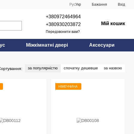
Рус
Укр
Бажання
Вхід
+380972464964
Мій кошик
+380930203872
Передзвонити вам?
ус
Міжкімнатні двері
Аксесуари
за популярністю
спочатку дешевше
за назвою
Сортування:
НІМЕЧЧИНА