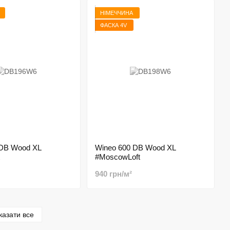
НІМЕЧЧИНА
ФАСКА 4V
 DB Wood XL
Wineo 600 DB Wood XL
#MoscowLoft
940 грн/м²
казати все