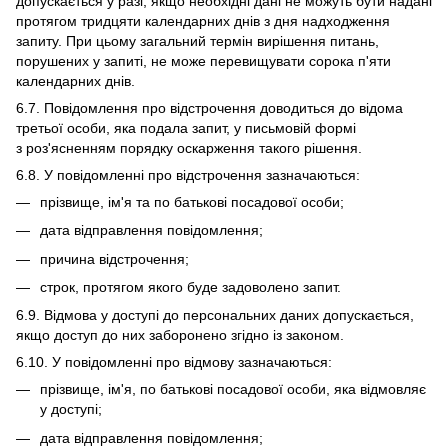
допускається у разі, якщо необхідні дані не можуть бути надані
протягом тридцяти календарних днів з дня надходження
запиту. При цьому загальний термін вирішення питань,
порушених у запиті, не може перевищувати сорока п'яти
календарних днів.
6.7. Повідомлення про відстрочення доводиться до відома
третьої особи, яка подала запит, у письмовій формі
з роз'ясненням порядку оскарження такого рішення.
6.8. У повідомленні про відстрочення зазначаються:
прізвище, ім'я та по батькові посадової особи;
дата відправлення повідомлення;
причина відстрочення;
строк, протягом якого буде задоволено запит.
6.9. Відмова у доступі до персональних даних допускається,
якщо доступ до них заборонено згідно із законом.
6.10. У повідомленні про відмову зазначаються:
прізвище, ім'я, по батькові посадової особи, яка відмовляє
у доступі;
дата відправлення повідомлення;