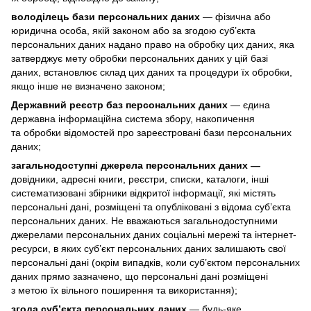
володілець бази персональних даних
— фізична або
юридична особа, якій законом або за згодою суб’єкта
персональних даних надано право на обробку цих даних, яка
затверджує мету обробки персональних даних у цій базі
даних, встановлює склад цих даних та процедури їх обробки,
якщо інше не визначено законом;
Державний реєстр баз персональних даних
— єдина
державна інформаційна система збору, накопичення
та обробки відомостей про зареєстровані бази персональних
даних;
загальнодоступні джерела персональних даних —
довідники, адресні книги, реєстри, списки, каталоги, інші
систематизовані збірники відкритої інформації, які містять
персональні дані, розміщені та опубліковані з відома суб’єкта
персональних даних. Не вважаються загальнодоступними
джерелами персональних даних соціальні мережі та інтернет-
ресурси, в яких суб’єкт персональних даних залишають свої
персональні дані (окрім випадків, коли суб’єктом персональних
даних прямо зазначено, що персональні дані розміщені
з метою їх вільного поширення та використання);
згода суб’єкта персональних даних
— будь-яке