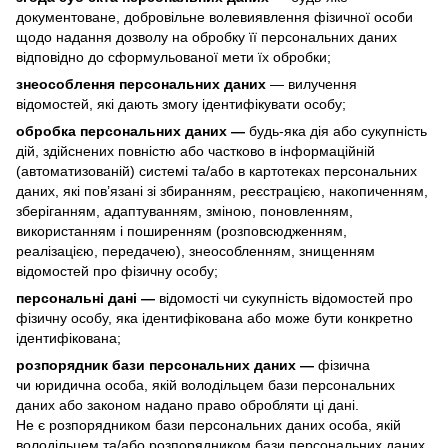
документоване, добровільне волевиявлення фізичної особи
щодо надання дозволу на обробку її персональних даних
відповідно до сформульованої мети їх обробки;
знеособлення персональних даних
— вилучення
відомостей, які дають змогу ідентифікувати особу;
обробка персональних даних —
будь-яка дія або сукупність
дій, здійснених повністю або частково в інформаційній
(автоматизованій) системі та/або в картотеках персональних
даних, які пов’язані зі збиранням, реєстрацією, накопиченням,
зберіганням, адаптуванням, зміною, поновленням,
використанням і поширенням (розповсюдженням,
реалізацією, передачею), знеособленням, знищенням
відомостей про фізичну особу;
персональні дані —
відомості чи сукупність відомостей про
фізичну особу, яка ідентифікована або може бути конкретно
ідентифікована;
розпорядник бази персональних даних —
фізична
чи юридична особа, якій володільцем бази персональних
даних або законом надано право обробляти ці дані.
Не є розпорядником бази персональних даних особа, якій
володільцем та/або розпорядником бази персональних даних