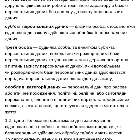
доручено здійснювати роботи технічного характеру з базою
персональних даних без доступу до змісту персональних
даних;
суб’єкт персональних даних —
фізична особа, стосовно якої
відповідно до закону здійснюється обробка її персональних
даних;
третя особа —
будь-яка особа, за винятком суб’єкта
персональних даних, володільця чи розпорядника бази
персональних даних та уповноваженого державного органу
з питань захисту персональних даних, якій володільцем
чи розпорядником бази персональних даних здійснюється
передача персональних даних відповідно до закону;
особливі категорії даних —
персональні дані про расове
або етнічне походження, політичні, релігійні або світоглядні
переконання, членство в політичних партіях та професійних
спілках, а також даних, що стосуються здоров’я чи статевого
життя.
1.2. Дане Положення обов’язкове для застосування
відповідальною особою та співробітниками продавця, які
безпосередньо здійснюють обробку та/або мають доступ
до персональних даних у зв’язку з виконанням своїх