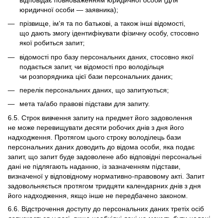
юридичної особи — заявника);
прізвище, ім'я та по батькові, а також інші відомості,
що дають змогу ідентифікувати фізичну особу, стосовно
якої робиться запит;
відомості про базу персональних даних, стосовно якої
подається запит, чи відомості про володільця
чи розпорядника цієї бази персональних даних;
перелік персональних даних, що запитуються;
мета та/або правові підстави для запиту.
6.5. Строк вивчення запиту на предмет його задоволення
не може перевищувати десяти робочих днів з дня його
надходження. Протягом цього строку володілець бази
персональних даних доводить до відома особи, яка подає
запит, що запит буде задоволене або відповідні персональні
дані не підлягають наданню, із зазначенням підстави,
визначеної у відповідному нормативно-правовому акті. Запит
задовольняється протягом тридцяти календарних днів з дня
його надходження, якщо інше не передбачено законом.
6.6. Відстрочення доступу до персональних даних третіх осіб