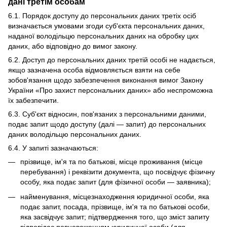
дані третім особам
6.1. Порядок доступу до персональних даних третіх осіб
визначається умовами згоди суб'єкта персональних даних,
наданої володільцю персональних даних на обробку цих
даних, або відповідно до вимог закону.
6.2. Доступ до персональних даних третій особі не надається,
якщо зазначена особа відмовляється взяти на себе
зобов'язання щодо забезпечення виконання вимог Закону
України «Про захист персональних даних» або неспроможна
їх забезпечити.
6.3. Суб'єкт відносин, пов'язаних з персональними даними,
подає запит щодо доступу (далі — запит) до персональних
даних володільцю персональних даних.
6.4. У запиті зазначаються:
прізвище, ім'я та по батькові, місце проживання (місце
перебування) і реквізити документа, що посвідчує фізичну
особу, яка подає запит (для фізичної особи — заявника);
найменування, місцезнаходження юридичної особи, яка
подає запит, посада, прізвище, ім'я та по батькові особи,
яка засвідчує запит; підтвердження того, що зміст запиту
відповідає повноваженням юридичної особи (для