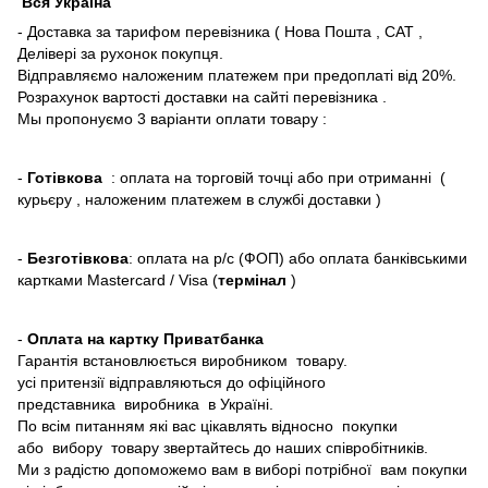
Вся Україна
- Доставка за тарифом перевізника ( Нова Пошта , САТ ,
Делівері за рухонок покупця.
Відправляємо наложеним платежем при предоплаті від 20%.
Розрахунок вартості доставки на сайті перевізника .
Мы пропонуємо 3 варіанти оплати товару :
-
Готівкова
: оплата на торговій точці або при отриманні (
курьєру , наложеним платежем в службі доставки )
-
Безготівкова
: оплата на р/с (ФОП) або оплата банківськими
картками Mastercard / Visa (
термінал
)
-
Оплата на картку Приватбанка
Гарантія встановлюється виробником товару.
усі притензії відправляються до офіційного
представника виробника в Україні.
По всім питанням які вас цікавлять відносно покупки
або вибору товару звертайтесь до наших співробітників.
Ми з радістю допоможемо вам в виборі потрібної вам покупки