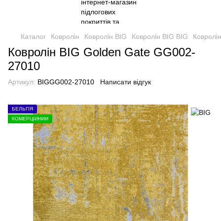
Каталог
Ковролін
Ковролін BIG
Ковролін BIG BIG
Ковролі
Ковролін BIG Golden Gate GG002-
27010
Артикул:
BIGGG002-27010
Написати відгук
БЕЛЬГІЯ
КОМЕРЦІЙНИЙ