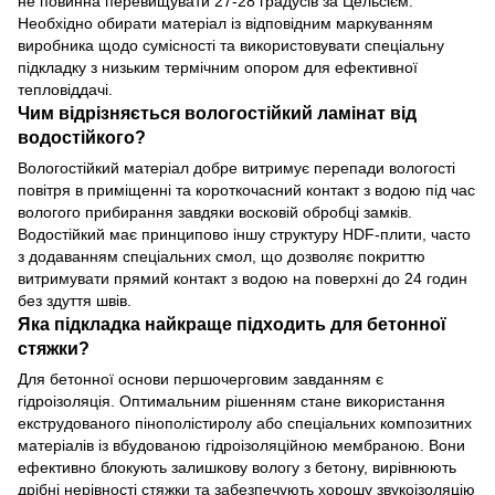
не повинна перевищувати 27-28 градусів за Цельсієм.
Необхідно обирати матеріал із відповідним маркуванням
виробника щодо сумісності та використовувати спеціальну
підкладку з низьким термічним опором для ефективної
тепловіддачі.
Чим відрізняється вологостійкий ламінат від
водостійкого?
Вологостійкий матеріал добре витримує перепади вологості
повітря в приміщенні та короткочасний контакт з водою під час
вологого прибирання завдяки восковій обробці замків.
Водостійкий має принципово іншу структуру HDF-плити, часто
з додаванням спеціальних смол, що дозволяє покриттю
витримувати прямий контакт з водою на поверхні до 24 годин
без здуття швів.
Яка підкладка найкраще підходить для бетонної
стяжки?
Для бетонної основи першочерговим завданням є
гідроізоляція. Оптимальним рішенням стане використання
екструдованого пінополістиролу або спеціальних композитних
матеріалів із вбудованою гідроізоляційною мембраною. Вони
ефективно блокують залишкову вологу з бетону, вирівнюють
дрібні нерівності стяжки та забезпечують хорошу звукоізоляцію