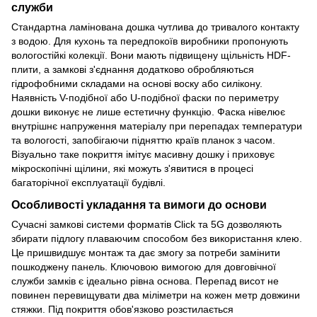
служби
Стандартна ламінована дошка чутлива до тривалого контакту
з водою. Для кухонь та передпокоїв виробники пропонують
вологостійкі колекції. Вони мають підвищену щільність HDF-
плити, а замкові з'єднання додатково обробляються
гідрофобними складами на основі воску або силікону.
Наявність V-подібної або U-подібної фаски по периметру
дошки виконує не лише естетичну функцію. Фаска нівелює
внутрішнє напруження матеріалу при перепадах температури
та вологості, запобігаючи підняттю країв планок з часом.
Візуально таке покриття імітує масивну дошку і приховує
мікроскопічні щілини, які можуть з'явитися в процесі
багаторічної експлуатації будівлі.
Особливості укладання та вимоги до основи
Сучасні замкові системи форматів Click та 5G дозволяють
збирати підлогу плаваючим способом без використання клею.
Це пришвидшує монтаж та дає змогу за потреби замінити
пошкоджену панель. Ключовою вимогою для довговічної
служби замків є ідеально рівна основа. Перепад висот не
повинен перевищувати два міліметри на кожен метр довжини
стяжки. Під покриття обов'язково розстилається