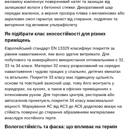
меламіну компенсує поверхневий натяг та захищає від
залишкової вологи з бетонної стяжки. Декоративний шар
передає малюнок, а верхня прозора плівка з меламінових або
акрилових смол гарантує захист від стирання, подряпин та
вигоряння під впливом ультрафіолету.
Як підібрати клас зносостійкості для різних
приміщень
Європейський стандарт EN 13329 класифікує покриття за
рівнем навантаження, яке воно здатне витримати. Для
побутового та комерційного використання оптимальними є 32,
33 та 34 класи. Матеріал 32 класу розрахований на середнє
навантаження і чудово працює у спальнях, дитячих кімнатах
та вітальнях. Покриття 33 класу має підвищену щільність
основи та товстіший захисний шар, тому його монтують у
коридорах, на кухнях, а також в офісних приміщеннях з
інтенсивним рухом. Для торгових центрів, ресторанів або
автосалонів проектують покриття 34 класу максимальної
міцності. Маркування AC від AC3 до AC6 додатково вказує на
стійкість поверхні до стирання абразивними матеріалами
внаслідок постійного тертя.
Вологостійкість та фаска: що впливає на термін