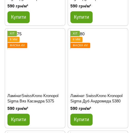
590 грн/м²
590 грн/м²
Купити
Купити
ХІТ
ХІТ
8 ММ
8 ММ
ФАСКА 4V
ФАСКА 4V
ЛамінатSwissKrono Kronopol
Ламінат SwissKrono Kronopol
Sigma Вяз Касандра 5375
Sigma Дуб Андромеда 5380
590 грн/м²
590 грн/м²
Купити
Купити