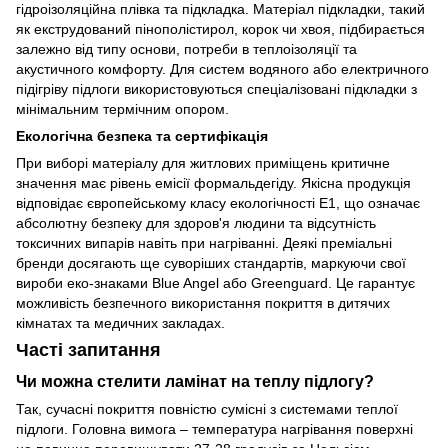
гідроізоляційна плівка та підкладка. Матеріал підкладки, такий
як екструдований пінополістирол, корок чи хвоя, підбирається
залежно від типу основи, потреби в теплоізоляції та
акустичного комфорту. Для систем водяного або електричного
підігріву підлоги використовуються спеціалізовані підкладки з
мінімальним термічним опором.
Екологічна безпека та сертифікація
При виборі матеріалу для житлових приміщень критичне
значення має рівень емісії формальдегіду. Якісна продукція
відповідає європейському класу екологічності E1, що означає
абсолютну безпеку для здоров'я людини та відсутність
токсичних випарів навіть при нагріванні. Деякі преміальні
бренди досягають ще суворіших стандартів, маркуючи свої
вироби еко-знаками Blue Angel або Greenguard. Це гарантує
можливість безпечного використання покриття в дитячих
кімнатах та медичних закладах.
Часті запитання
Чи можна стелити ламінат на теплу підлогу?
Так, сучасні покриття повністю сумісні з системами теплої
підлоги. Головна вимога – температура нагрівання поверхні