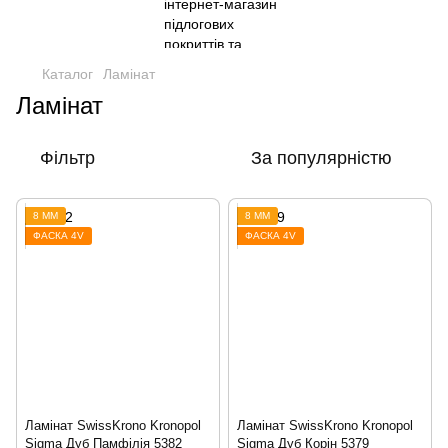
Каталог
Ламінат
Ламінат
Фільтр
За популярністю
8 ММ
8 ММ
ФАСКА 4V
ФАСКА 4V
Ламінат SwissKrono Kronopol
Ламінат SwissKrono Kronopol
Sigma Дуб Памфілія 5382
Sigma Дуб Корін 5379