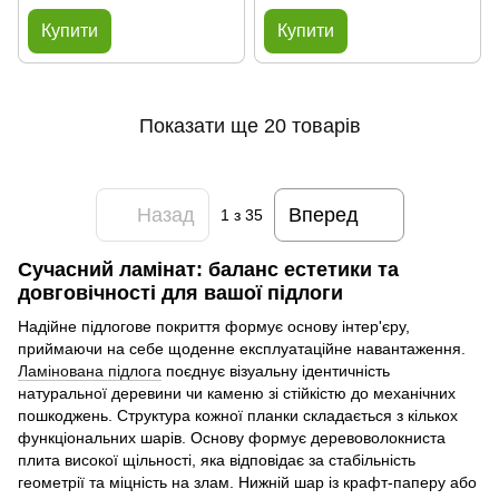
Купити
Купити
Показати ще 20 товарів
Назад
Вперед
1
з 35
Сучасний ламінат: баланс естетики та
довговічності для вашої підлоги
Надійне підлогове покриття формує основу інтер'єру,
приймаючи на себе щоденне експлуатаційне навантаження.
Ламінована підлога
поєднує візуальну ідентичність
натуральної деревини чи каменю зі стійкістю до механічних
пошкоджень. Структура кожної планки складається з кількох
функціональних шарів. Основу формує деревоволокниста
плита високої щільності, яка відповідає за стабільність
геометрії та міцність на злам. Нижній шар із крафт-паперу або