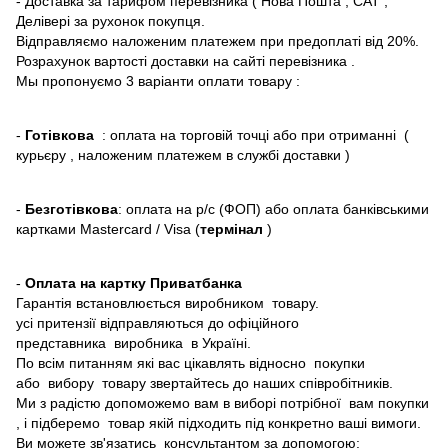
- Доставка за тарифом перевізника ( Нова Пошта , САТ ,
Делівері за рухонок покупця.
Відправляємо наложеним платежем при предоплаті від 20%.
Розрахунок вартості доставки на сайті перевізника .
Мы пропонуємо 3 варіанти оплати товару :
-
Готівкова
: оплата на торговій точці або при отриманні (
курьєру , наложеним платежем в службі доставки )
-
Безготівкова
: оплата на р/с (ФОП) або оплата банківськими
картками Mastercard / Visa (
термінал
)
-
Оплата на картку Приватбанка
Гарантія встановлюється виробником товару.
усі притензії відправляються до офіційного
представника виробника в Україні.
По всім питанням які вас цікавлять відносно покупки
або вибору товару звертайтесь до наших співробітників.
Ми з радістю допоможемо вам в виборі потрібної вам покупки
, і підберемо товар якій підходить під конкретно ваші вимоги.
Ви можете зв'язатись консультантом за допомогою: