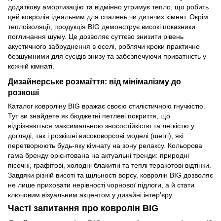
додаткову амортизацію та відмінно утримує тепло, що робить
цей ковролін ідеальним для спалень чи дитячих кімнат. Окрім
теплоізоляції, продукція BIG демонструє високі показники
поглинання шуму. Це дозволяє суттєво знизити рівень
акустичного забруднення в оселі, роблячи кроки практично
безшумними для сусідів знизу та забезпечуючи приватність у
кожній кімнаті.
Дизайнерське розмаїття: від мінімалізму до
розкоші
Каталог ковроліну BIG вражає своєю стилістичною гнучкістю.
Тут ви знайдете як бюджетні петлеві покриття, що
відрізняються максимальною зносостійкістю та легкістю у
догляді, так і розкішні високоворсові моделі (шеггі), які
перетворюють будь-яку кімнату на зону релаксу. Кольорова
гама бренду орієнтована на актуальні тренди: природні
пісочні, графітові, холодні блакитні та теплі теракотові відтінки.
Завдяки різній висоті та щільності ворсу, ковролін BIG дозволяє
не лише приховати нерівності чорнової підлоги, а й стати
ключовим візуальним акцентом у дизайні інтер’єру.
Часті запитання про ковролін BIG