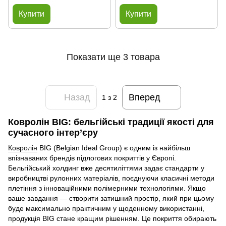
Купити
Купити
Показати ще 3 товара
Назад
Вперед
1
з 2
Ковролін BIG: бельгійські традиції якості для
сучасного інтер’єру
Ковролін
BIG (Belgian Ideal Group) є одним із найбільш
впізнаваних брендів підлогових покриттів у Європі.
Бельгійський холдинг вже десятиліттями задає стандарти у
виробництві рулонних матеріалів, поєднуючи класичні методи
плетіння з інноваційними полімерними технологіями. Якщо
ваше завдання — створити затишний простір, який при цьому
буде максимально практичним у щоденному використанні,
продукція BIG стане кращим рішенням. Це покриття обирають