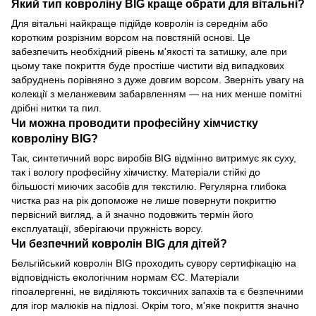
Який тип ковроліну BIG краще обрати для вітальні?
Для вітальні найкраще підійде ковролін із середнім або
коротким розрізним ворсом на повстяній основі. Це
забезпечить необхідний рівень м'якості та затишку, але при
цьому таке покриття буде простіше чистити від випадкових
забруднень порівняно з дуже довгим ворсом. Зверніть увагу на
колекції з меланжевим забарвленням — на них менше помітні
дрібні нитки та пил.
Чи можна проводити професійну хімчистку
ковроліну BIG?
Так, синтетичний ворс виробів BIG відмінно витримує як суху,
так і вологу професійну хімчистку. Матеріали стійкі до
більшості миючих засобів для текстилю. Регулярна глибока
чистка раз на рік допоможе не лише повернути покриттю
первісний вигляд, а й значно подовжить термін його
експлуатації, зберігаючи пружність ворсу.
Чи безпечний ковролін BIG для дітей?
Бельгійський ковролін BIG проходить сувору сертифікацію на
відповідність екологічним нормам ЄС. Матеріали
гіпоалергенні, не виділяють токсичних запахів та є безпечними
для ігор малюків на підлозі. Окрім того, м'яке покриття значно