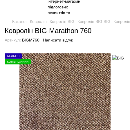
Каталог
Ковролін
Ковролін BIG
Ковролін BIG BIG
Ковролі
Ковролін BIG Marathon 760
Артикул:
BIGM760
Написати відгук
БЕЛЬГІЯ
КОМЕРЦІЙНИЙ