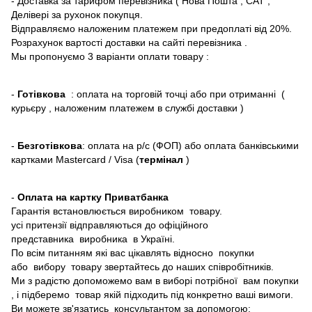
- Доставка за тарифом перевізника ( Нова Пошта , САТ ,
Делівері за рухонок покупця.
Відправляємо наложеним платежем при предоплаті від 20%.
Розрахунок вартості доставки на сайті перевізника .
Мы пропонуємо 3 варіанти оплати товару :
-
Готівкова
: оплата на торговій точці або при отриманні (
курьєру , наложеним платежем в службі доставки )
-
Безготівкова
: оплата на р/с (ФОП) або оплата банківськими
картками Mastercard / Visa (
термінал
)
-
Оплата на картку Приватбанка
Гарантія встановлюється виробником товару.
усі притензії відправляються до офіційного
представника виробника в Україні.
По всім питанням які вас цікавлять відносно покупки
або вибору товару звертайтесь до наших співробітників.
Ми з радістю допоможемо вам в виборі потрібної вам покупки
, і підберемо товар якій підходить під конкретно ваші вимоги.
Ви можете зв'язатись консультантом за допомогою: