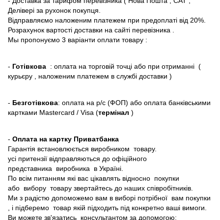
- Доставка за тарифом перевізника ( Нова Пошта , САТ ,
Делівері за рухонок покупця.
Відправляємо наложеним платежем при предоплаті від 20%.
Розрахунок вартості доставки на сайті перевізника .
Мы пропонуємо 3 варіанти оплати товару :
-
Готівкова
: оплата на торговій точці або при отриманні (
курьєру , наложеним платежем в службі доставки )
-
Безготівкова
: оплата на р/с (ФОП) або оплата банківськими
картками Mastercard / Visa (
термінал
)
-
Оплата на картку Приватбанка
Гарантія встановлюється виробником товару.
усі притензії відправляються до офіційного
представника виробника в Україні.
По всім питанням які вас цікавлять відносно покупки
або вибору товару звертайтесь до наших співробітників.
Ми з радістю допоможемо вам в виборі потрібної вам покупки
, і підберемо товар якій підходить під конкретно ваші вимоги.
Ви можете зв'язатись консультантом за допомогою: