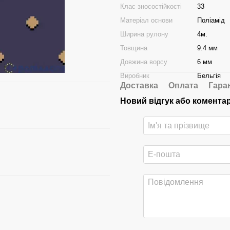
Клас зносостійкості
33
Матеріал основи
Поліамід
Ширина рулону
4м.
Товщина
9.4 мм
Довжина ворсу
6 мм
Виробник
Бельгія
Доставка
Оплата
Гара
Новий відгук або комента