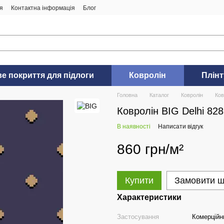
я
Контактна інформація
Блог
ве покриття для підлоги
Ковролін
Плінт
Головна
Каталог
Ковролін
Ков
Ковролін BIG Delhi 828
В наявності
Написати відгук
860 грн/м²
Купити
Замовити 
Характеристики
Застосування
Комерційн