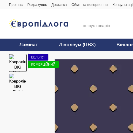
Перейти до основного контенту
Про нас
Розрахунок
Доставка
Обмін та повернення
Консультаці
Ламінат
Лінолеум (ПВХ)
Вініло
БЕЛЬГІЯ
КОМЕРЦІЙНИЙ