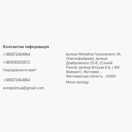
Контактна інформація
+380972464964
вулиця Михайла Грушевского 36,
(Хмелефабрика); вулиця
+380930203872
Домбровского 25-В, (Сінний
Ринок); вулиця Вітрука 6-Б, ( ЖК
Передзвонити вам?
Фаворит). Житомир ,
Житомирська область . 10000
+380972464964
Мапа проїзду
evropolztua@gmail.com