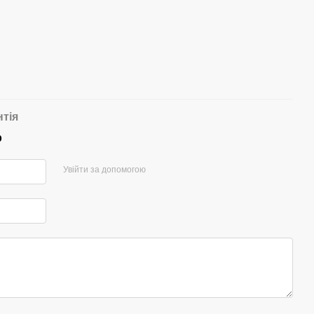
нтія
р
Увійти за допомогою