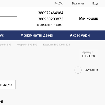
Рус
Укр
Бажання
Вхід
+380972464964
Мій кошик
+380930203872
Передзвонити вам?
ус
Міжкімнатні двері
Аксесуари
ролін BIG
Ковролін BIG BIG
Ковролін BIG Delhi 828
Артикул
BIGD828
В бажання
швидко
ий