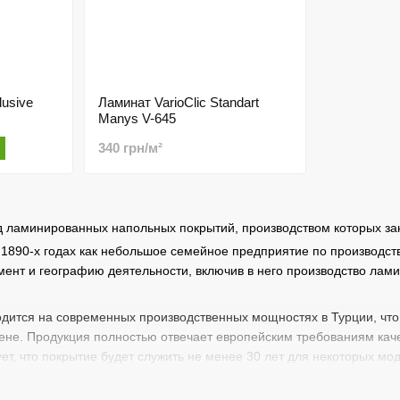
lusive
Ламинат VarioClic Standart
Manys V-645
340 грн/м²
д ламинированных напольных покрытий, производством которых зани
 1890-х годах как небольшое семейное предприятие по производст
ент и географию деятельности, включив в него производство лами
водится на современных производственных мощностях в Турции, чт
цене. Продукция полностью отвечает европейским требованиям ка
ет, что покрытие будет служить не менее 30 лет для некоторых мо