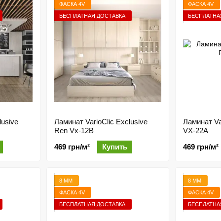
ФАСКА 4V
ФАСКА 4V
БЕСПЛАТНАЯ ДОСТАВКА
БЕСПЛАТНА
lusive
Ламинат VarioClic Exclusive
Ламинат Var
Ren Vx-12B
VX-22A
469 грн/м²
Купить
469 грн/м²
8 ММ
8 ММ
ФАСКА 4V
ФАСКА 4V
БЕСПЛАТНАЯ ДОСТАВКА
БЕСПЛАТНА