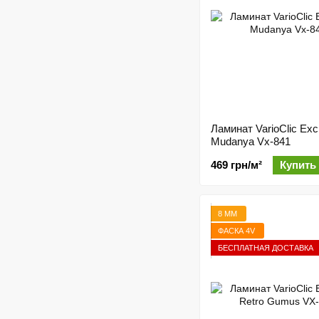
Ламинат VarioClic Exc
Mudanya Vx-841
469 грн/м²
Купить
8 ММ
ФАСКА 4V
БЕСПЛАТНАЯ ДОСТАВКА