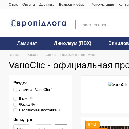
Перейти к основному контенту
О нас
Оплата
Доставка
Возврат и обмен
Консультация
Конта
Ламинат
Линолеум (ПВХ)
Винилов
Главная
Каталог
VarioClic - официальная продукция
VarioClic - официальная пр
Раздел
Ламинат VarioClic
10
8 мм
10
Фаска 4V
9
Бесплатная доставка
9
Цена, грн
8 ММ
От Цена, грн
До Цена, грн