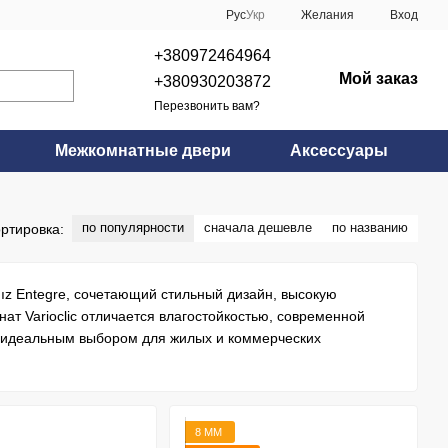
Рус
Укр
Желания
Вход
+380972464964
Мой заказ
+380930203872
Перезвонить вам?
Межкомнатные двери
Аксессуары
по популярности
сначала дешевле
по названию
ртировка:
ldız Entegre, сочетающий стильный дизайн, высокую
нат Varioclic отличается влагостойкостью, современной
го идеальным выбором для жилых и коммерческих
8 ММ