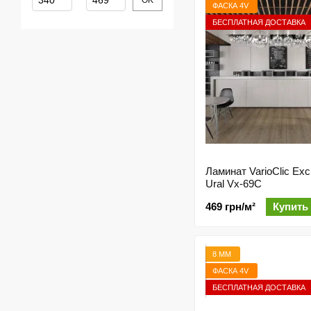
OK
ФАСКА 4V
БЕСПЛАТНАЯ ДОСТАВКА
Ламинат VarioClic Exc
Ural Vx-69C
469 грн/м²
Купить
8 ММ
ФАСКА 4V
БЕСПЛАТНАЯ ДОСТАВКА