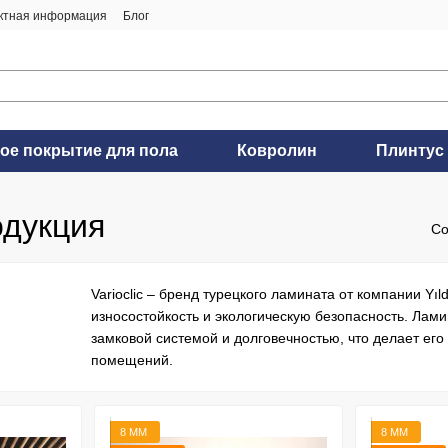
ктная информация
Блог
ое покрытие для пола
Ковролин
Плинтус
одукция
Со
Varioclic – бренд турецкого ламината от компании Yı
износостойкость и экологическую безопасность. Лами
замковой системой и долговечностью, что делает е
помещений.
8 ММ
8 ММ