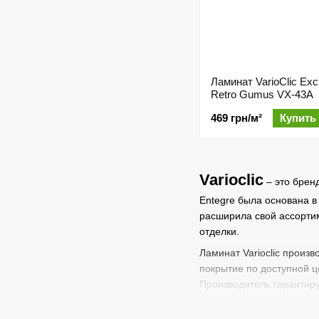
Ламинат VarioClic Exc
Retro Gumus VX-43A
469 грн/м²
Купить
Varioclic
– это брен
Entegre была основана в
расширила свой ассортим
отделки.
Ламинат Varioclic произ
покрытие по доступной 
Производитель гарантиру
параметрам продукции.