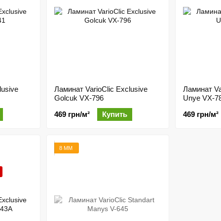
lusive
Ламинат VarioClic Exclusive
Ламинат Var
Golcuk VX-796
Unye VX-7
469 грн/м²
Купить
469 грн/м²
8 ММ