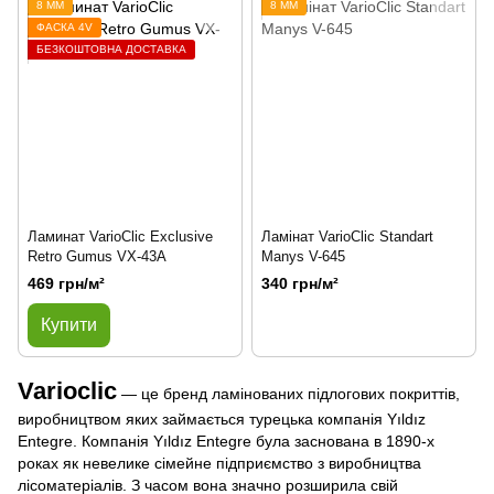
8 ММ
8 ММ
ФАСКА 4V
БЕЗКОШТОВНА ДОСТАВКА
Ламинат VarioClic Exclusive
Ламінат VarioClic Standart
Retro Gumus VX-43A
Manys V-645
469 грн/м²
340 грн/м²
Купити
Varioclic
— це бренд ламінованих підлогових покриттів,
виробництвом яких займається турецька компанія Yıldız
Entegre. Компанія Yıldız Entegre була заснована в 1890-х
роках як невелике сімейне підприємство з виробництва
лісоматеріалів. З часом вона значно розширила свій