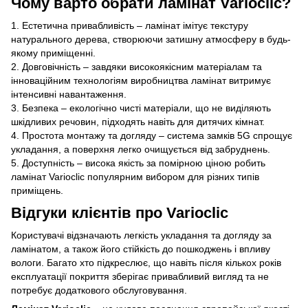
Чому варто обрати ламінат Varioclic?
1. Естетична привабливість – ламінат імітує текстуру
натурального дерева, створюючи затишну атмосферу в будь-
якому приміщенні.
2. Довговічність – завдяки високоякісним матеріалам та
інноваційним технологіям виробництва ламінат витримує
інтенсивні навантаження.
3. Безпека – екологічно чисті матеріали, що не виділяють
шкідливих речовин, підходять навіть для дитячих кімнат.
4. Простота монтажу та догляду – система замків 5G спрощує
укладання, а поверхня легко очищується від забруднень.
5. Доступність – висока якість за помірною ціною робить
ламінат Varioclic популярним вибором для різних типів
приміщень.
Відгуки клієнтів про Varioclic
Користувачі відзначають легкість укладання та догляду за
ламінатом, а також його стійкість до пошкоджень і впливу
вологи. Багато хто підкреслює, що навіть після кількох років
експлуатації покриття зберігає привабливий вигляд та не
потребує додаткового обслуговування.