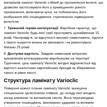
матеріалів ламінат Varioclic стійкий до проникнення вологи, що
дозволяє застосовувати його у приміщеннях різного
призначення, включаючи кухні, не побоюючись його
розбухання або пошкодження, спричинених підвищеною
вологістю.
7.
Тривалий термін експлуатації
. Виробник гарантує, що
ламінат Varioclic будь-якої серії прослужить щонайменше 15
років. Насправді ж, за відсутності високих навантажень, підлоги
з такого покриття можна не змінювати і не ремонтувати
близько 25 років.
8.
Доступна вартість
. Завдяки невисоким витратам,
зумовленим розташуванням виробництва на території
Туреччини, ціна ламінату Varioclic вигідно відрізняється від
вартості аналогічних європейських брендів за збереження
такого ж рівня якості.
Структура ламінату Varioclic
Поверхня кожної планки ламінату Varioclic захищена
спеціальною целюлозною плівкою, до складу якої входить
оксид алюмінію та меламінові смоли. Вона перешкоджає
утворенню пошкоджень, викликаних ударами та впливом