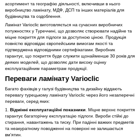
асортимент та географію діяльності, включивши в нього
виробництво ламінату, МДФ, ДСП та інших матеріалів для
будівництва та оздоблення.
Ламінат Varioclic виготовляється на сучасних виробничих
потужностях у Туреччині, що дозволяє створювати надійне та
міцне покриття для підлоги за доступною ціною. Продукція
повністю відповідає європейським вимогам якості та
підтверджена відповідними сертифікатами. Виробник
гарантує, що покриття буде служити щонайменше 30 років для
деяких моделей, що дозволяє дати високу оцінку
експлуатаційним параметрам продукції.
Переваги ламінату Varioclic
Багато фахівців у галузі будівництва та дизайну віддають
перевагу турецькому ламінату Varioclic через його незаперечні
переваги, серед яких:
1.
Відмінні експлуатаційні показники
. Міцне верхнє покриття
гарантує багаторічну експлуатацію підлоги. Вироби стійкі до
стирання, навантажень та тиску. При падінні важких предметів
та неакуратному поводженні на поверхні не залишається
вм'ятин.