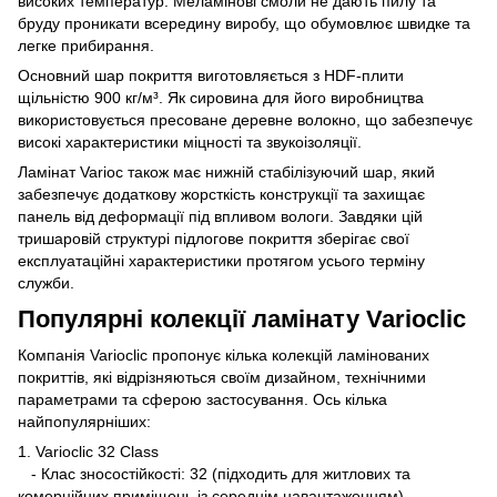
високих температур. Меламінові смоли не дають пилу та
бруду проникати всередину виробу, що обумовлює швидке та
легке прибирання.
Основний шар покриття виготовляється з HDF-плити
щільністю 900 кг/м³. Як сировина для його виробництва
використовується пресоване деревне волокно, що забезпечує
високі характеристики міцності та звукоізоляції.
Ламінат Varioc також має нижній стабілізуючий шар, який
забезпечує додаткову жорсткість конструкції та захищає
панель від деформації під впливом вологи. Завдяки цій
тришаровій структурі підлогове покриття зберігає свої
експлуатаційні характеристики протягом усього терміну
служби.
Популярні колекції ламінату Varioclic
Компанія Varioclic пропонує кілька колекцій ламінованих
покриттів, які відрізняються своїм дизайном, технічними
параметрами та сферою застосування. Ось кілька
найпопулярніших:
1. Varioclic 32 Class
- Клас зносостійкості: 32 (підходить для житлових та
комерційних приміщень із середнім навантаженням).