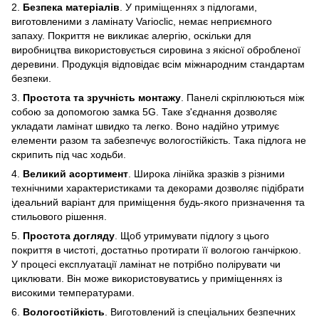
2.
Безпека матеріалів
. У приміщеннях з підлогами,
виготовленими з ламінату Varioclic, немає неприємного
запаху. Покриття не викликає алергію, оскільки для
виробництва використовується сировина з якісної обробленої
деревини. Продукція відповідає всім міжнародним стандартам
безпеки.
3.
Простота та зручність монтажу
. Панелі скріплюються між
собою за допомогою замка 5G. Таке з'єднання дозволяє
укладати ламінат швидко та легко. Воно надійно утримує
елементи разом та забезпечує вологостійкість. Така підлога не
скрипить під час ходьби.
4.
Великий асортимент
. Широка лінійка зразків з різними
технічними характеристиками та декорами дозволяє підібрати
ідеальний варіант для приміщення будь-якого призначення та
стильового рішення.
5.
Простота догляду
. Щоб утримувати підлогу з цього
покриття в чистоті, достатньо протирати її вологою ганчіркою.
У процесі експлуатації ламінат не потрібно полірувати чи
циклювати. Він може використовуватись у приміщеннях із
високими температурами.
6.
Вологостійкість
. Виготовлений із спеціальних безпечних