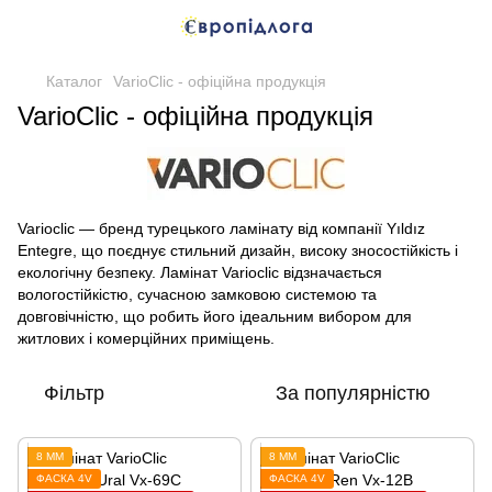
Каталог
VarioClic - офіційна продукція
VarioClic - офіційна продукція
Varioclic — бренд турецького ламінату від компанії Yıldız
Entegre, що поєднує стильний дизайн, високу зносостійкість і
екологічну безпеку. Ламінат Varioclic відзначається
вологостійкістю, сучасною замковою системою та
довговічністю, що робить його ідеальним вибором для
житлових і комерційних приміщень.
Фільтр
За популярністю
8 ММ
8 ММ
ФАСКА 4V
ФАСКА 4V