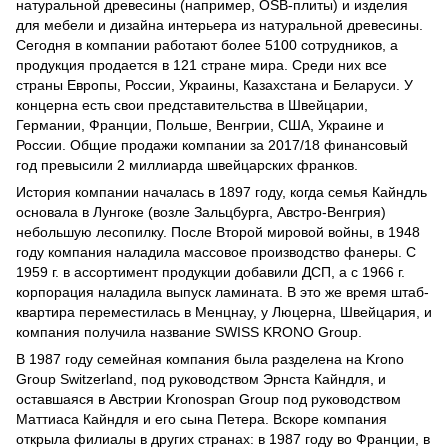
натуральной древесины (например, OSB-плиты) и изделия
для мебели и дизайна интерьера из натуральной древесины.
Сегодня в компании работают более 5100 сотрудников, а
продукция продается в 121 стране мира. Среди них все
страны Европы, России, Украины, Казахстана и Беларуси. У
концерна есть свои представительства в Швейцарии,
Германии, Франции, Польше, Венгрии, США, Украине и
России. Общие продажи компании за 2017/18 финансовый
год превысили 2 миллиарда швейцарских франков.
История компании началась в 1897 году, когда семья Кайндль
основала в Лунгоке (возле Зальцбурга, Австро-Венгрия)
небольшую лесопилку. После Второй мировой войны, в 1948
году компания наладила массовое производство фанеры. С
1959 г. в ассортимент продукции добавили ДСП, а с 1966 г.
корпорация наладила выпуск ламината. В это же время штаб-
квартира переместилась в Менцнау, у Люцерна, Швейцария, и
компания получила название SWISS KRONO Group.
В 1987 году семейная компания была разделена на Krono
Group Switzerland, под руководством Эрнста Кайндля, и
оставшаяся в Австрии Kronospan Group под руководством
Маттиаса Кайндля и его сына Петера. Вскоре компания
открыла филиалы в других странах: в 1987 году во Франции, в