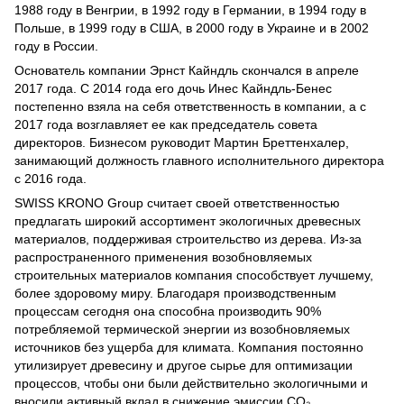
1988 году в Венгрии, в 1992 году в Германии, в 1994 году в
Польше, в 1999 году в США, в 2000 году в Украине и в 2002
году в России.
Основатель компании Эрнст Кайндль скончался в апреле
2017 года. С 2014 года его дочь Инес Кайндль-Бенес
постепенно взяла на себя ответственность в компании, а с
2017 года возглавляет ее как председатель совета
директоров. Бизнесом руководит Мартин Бреттенхалер,
занимающий должность главного исполнительного директора
с 2016 года.
SWISS KRONO Group считает своей ответственностью
предлагать широкий ассортимент экологичных древесных
материалов, поддерживая строительство из дерева. Из-за
распространенного применения возобновляемых
строительных материалов компания способствует лучшему,
более здоровому миру. Благодаря производственным
процессам сегодня она способна производить 90%
потребляемой термической энергии из возобновляемых
источников без ущерба для климата. Компания постоянно
утилизирует древесину и другое сырье для оптимизации
процессов, чтобы они были действительно экологичными и
вносили активный вклад в снижение эмиссии CO₂.