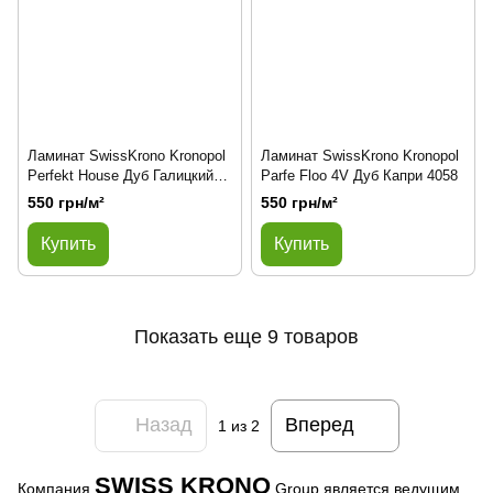
Ламинат SwissKrono Kronopol
Ламинат SwissKrono Kronopol
Perfekt House Дуб Галицкий
Parfe Floo 4V Дуб Капри 4058
3148
550 грн/м²
550 грн/м²
Купить
Купить
Показать еще 9 товаров
Назад
Вперед
1
из 2
SWISS KRONO
Компания
Group является ведущим