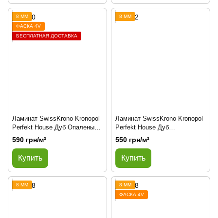
8 ММ
8 ММ
ФАСКА 4V
БЕСПЛАТНАЯ ДОСТАВКА
Ламинат SwissKrono Kronopol
Ламинат SwissKrono Kronopol
Perfekt House Дуб Опаленый
Perfekt House Дуб
2740
Буковинский 2882
590 грн/м²
550 грн/м²
Купить
Купить
8 ММ
8 ММ
ФАСКА 4V