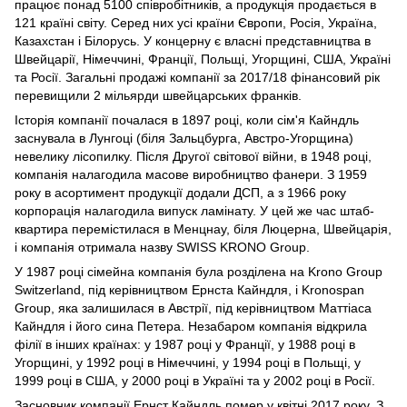
працює понад 5100 співробітників, а продукція продається в
121 країні світу. Серед них усі країни Європи, Росія, Україна,
Казахстан і Білорусь. У концерну є власні представництва в
Швейцарії, Німеччині, Франції, Польщі, Угорщині, США, Україні
та Росії. Загальні продажі компанії за 2017/18 фінансовий рік
перевищили 2 мільярди швейцарських франків.
Історія компанії почалася в 1897 році, коли сім'я Кайндль
заснувала в Лунгоці (біля Зальцбурга, Австро-Угорщина)
невелику лісопилку. Після Другої світової війни, в 1948 році,
компанія налагодила масове виробництво фанери. З 1959
року в асортимент продукції додали ДСП, а з 1966 року
корпорація налагодила випуск ламінату. У цей же час штаб-
квартира перемістилася в Менцнау, біля Люцерна, Швейцарія,
і компанія отримала назву SWISS KRONO Group.
У 1987 році сімейна компанія була розділена на Krono Group
Switzerland, під керівництвом Ернста Кайндля, і Kronospan
Group, яка залишилася в Австрії, під керівництвом Маттіаса
Кайндля і його сина Петера. Незабаром компанія відкрила
філії в інших країнах: у 1987 році у Франції, у 1988 році в
Угорщині, у 1992 році в Німеччині, у 1994 році в Польщі, у
1999 році в США, у 2000 році в Україні та у 2002 році в Росії.
Засновник компанії Ернст Кайндль помер у квітні 2017 року. З