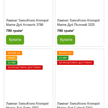
Ламінат SwissKrono Kronopol
Ламінат SwissKrono Kronopol
Marine Дуб Атлантік 3788
Marine Дуб Пісочний 3325
790 грн/м²
790 грн/м²
Купити
Купити
ФАСКА 4V
ФАСКА 4V
АКЦІЯ
10 ММ
10 ММ
БЕЗКОШТОВНА ДОСТАВКА
БЕЗКОШТОВНА ДОСТАВКА
Ламінат SwissKrono Kronopol
Ламінат SwissKrono Kronopol
Marine Дуб Лофт 3307
Marine Дуб Сабвей 3310