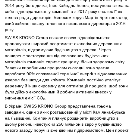
2014 року його дочка, Інес Кайндль-Бенес, поступово взяла на
себе відповідальність у компанії, а з 2017 року очолює її як
голова ради директорів. Бізнесом керує Мартін Бреттенхалер,
який займає посаду головного виконавчого директора з 2016
року.
SWISS KRONO Group вважає своєю відповідальністю
пропонувати широкий асортимент екологічних деревинних
матеріалів, підтримуючи будівництво з дерева. Через
поширене застосування відновлюваних будівельних
матеріалів компанія сприяє кращому, більш здоровому світу.
Завдяки виробничим процесам сьогодні вона здатна
виробляти 90% споживаної термічної енергії з відновлюваних
джерел без шкоди для клімату. Компанія постійно утилізує
деревину й іншу сировину для оптимізації процесів, щоб вони
були дійсно екологічними й робили активний внесок у
зниження емісії CO₂.
В Україні SWISS KRONO Group представлена трьома
заводами, один з яких розташований у місті Кам'янка-Бузька
на Львівщині. Компанія планує розширити виробництво в
цьому регіоні, інвестуючи 250 мільйонів євро у будівництво
нового заводу поруч із вже діючим підприємством. Цей проект