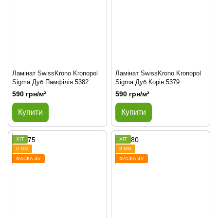
Ламінат SwissKrono Kronopol
Ламінат SwissKrono Kronopol
Sigma Дуб Памфілія 5382
Sigma Дуб Корін 5379
590 грн/м²
590 грн/м²
Купити
Купити
ХІТ
ХІТ
8 ММ
8 ММ
ФАСКА 4V
ФАСКА 4V