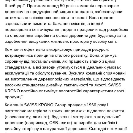
Швейцарії. Протягом понад 50 років компанія перетворює
деревину на продукцію найвищих стандартів, забезпечуючи
оптимальне співвідношення ціни та якості. Вона прагне
задовольнити вимоги та бажання клієнтів, а іноді й
перевершити їхні очікування, щодня працюючи над розробкою
та створенням виробів на основі деревини для будівництва та
оздоблення вишуканих житлових просторів у всьому світі.
Компанія ефективно використовує природні ресурси,
дотримуючись принципів сталого розвитку. Вона отримує
сировину від постачальників, які працюють згідно з цими
стандартами, а всі заводи утримуються в ідеальних умовах
експлуатації та обслуговування. Зусилля компанії спрямовані
на виготовлення деревопохідних матеріалів, що відповідають
високим стандартам дизайну, тактильності та якості. SWISS
KRONO постійно оптимізує вологостійкі характеристики своєї
продукції.
Компанія SWISS KRONO Group працює з 1966 року і
виготовляє матеріали в трьох напрямках: підлогове покриття
(в основному, ламінат), будівельні матеріали з натуральної
деревини (наприклад, OSB-плити) та вироби для меблів і
дизайну інтер'єру з натуральної деревини. Сьогодні в компанії