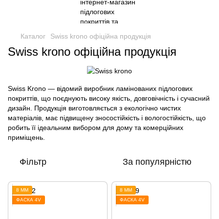
Каталог
Swiss krono офіційна продукція
Swiss krono офіційна продукція
Swiss Krono — відомий виробник ламінованих підлогових
покриттів, що поєднують високу якість, довговічність і сучасний
дизайн. Продукція виготовляється з екологічно чистих
матеріалів, має підвищену зносостійкість і вологостійкість, що
робить її ідеальним вибором для дому та комерційних
приміщень.
Фільтр
За популярністю
8 ММ
8 ММ
ФАСКА 4V
ФАСКА 4V