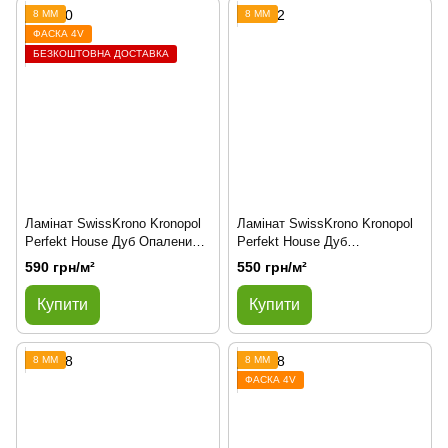
8 ММ
8 ММ
ФАСКА 4V
БЕЗКОШТОВНА ДОСТАВКА
Ламінат SwissKrono Kronopol
Ламінат SwissKrono Kronopol
Perfekt House Дуб Опалений
Perfekt House Дуб
2740
Буковинський 2882
590 грн/м²
550 грн/м²
Купити
Купити
8 ММ
8 ММ
ФАСКА 4V