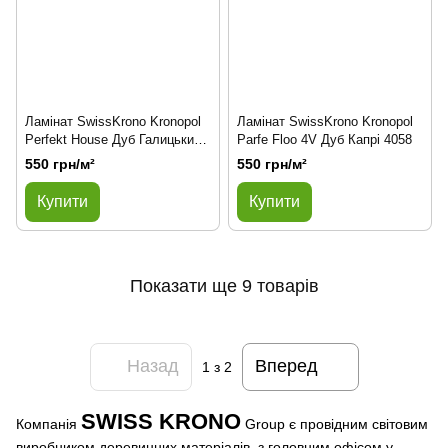
Ламінат SwissKrono Kronopol
Ламінат SwissKrono Kronopol
Perfekt House Дуб Галицький
Parfe Floo 4V Дуб Капрі 4058
3148
550 грн/м²
550 грн/м²
Купити
Купити
Показати ще 9 товарів
Назад
Вперед
1
з 2
SWISS KRONO
Компанія
Group є провідним світовим
виробником деревинних матеріалів, з головним офісом у