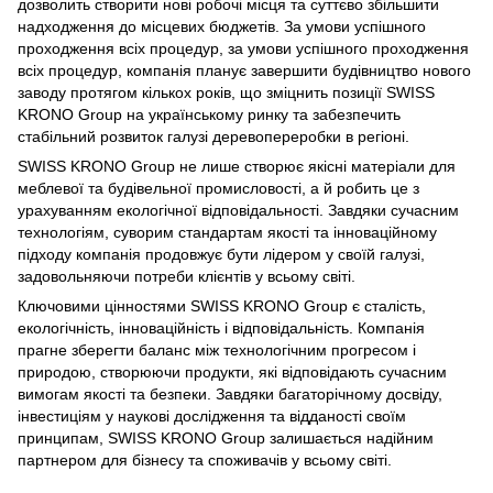
дозволить створити нові робочі місця та суттєво збільшити
надходження до місцевих бюджетів. За умови успішного
проходження всіх процедур, за умови успішного проходження
всіх процедур, компанія планує завершити будівництво нового
заводу протягом кількох років, що зміцнить позиції SWISS
KRONO Group на українському ринку та забезпечить
стабільний розвиток галузі деревопереробки в регіоні.
SWISS KRONO Group не лише створює якісні матеріали для
меблевої та будівельної промисловості, а й робить це з
урахуванням екологічної відповідальності. Завдяки сучасним
технологіям, суворим стандартам якості та інноваційному
підходу компанія продовжує бути лідером у своїй галузі,
задовольняючи потреби клієнтів у всьому світі.
Ключовими цінностями SWISS KRONO Group є сталість,
екологічність, інноваційність і відповідальність. Компанія
прагне зберегти баланс між технологічним прогресом і
природою, створюючи продукти, які відповідають сучасним
вимогам якості та безпеки. Завдяки багаторічному досвіду,
інвестиціям у наукові дослідження та відданості своїм
принципам, SWISS KRONO Group залишається надійним
партнером для бізнесу та споживачів у всьому світі.