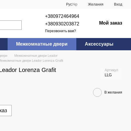
Рус
Укр
Желания
Вход
+380972464964
Мой заказ
+380930203872
Перезвонить вам?
Межкомнатные двери
Аксессуары
двери
Межкомнатные двери Leador
Межкомнатные двери Leador Lorenza Grafit
ador Lorenza Grafit
Артикул
LLG
В желания
каз