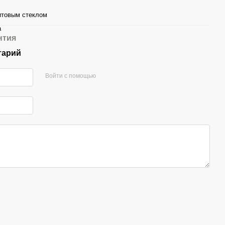
итовым стеклом
а
нтия
тарий
Войти с помощью