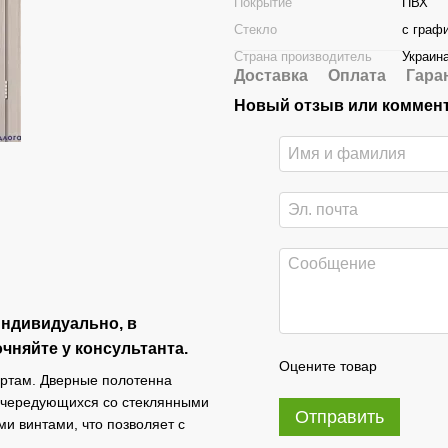
Покрытие
ПВХ
Стекло
с граф
Страна производитель
Украин
Доставка
Оплата
Гара
Новый отзыв или коммен
индивидуально, в
чняйте у консультанта.
Оцените товар
артам. Дверные полотенна
 чередующихся со стеклянными
Отправить
и винтами, что позволяет с