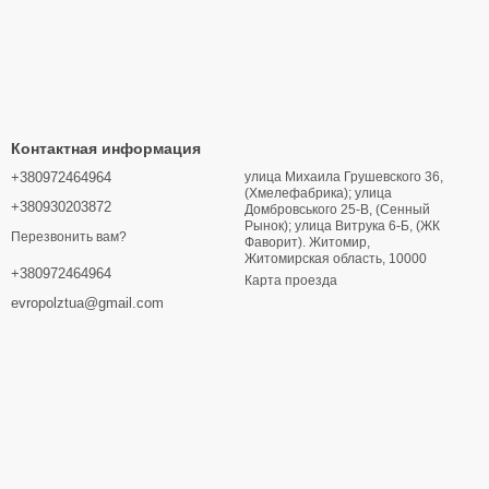
Контактная информация
+380972464964
улица Михаила Грушевского 36,
(Хмелефабрика); улица
+380930203872
Домбровського 25-В, (Сенный
Рынок); улица Витрука 6-Б, (ЖК
Перезвонить вам?
Фаворит). Житомир,
Житомирская область, 10000
+380972464964
Карта проезда
evropolztua@gmail.com