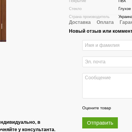
Покрытие
ПВХ
Стекло
Глухое
Страна производитель
Украин
Доставка
Оплата
Гара
Новый отзыв или коммен
Оцените товар
индивидуально, в
Отправить
чняйте у консультанта.