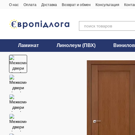
Перейти к основному контенту
О нас
Оплата
Доставка
Возврат и обмен
Консультация
Конта
Ламинат
Линолеум (ПВХ)
Винилов