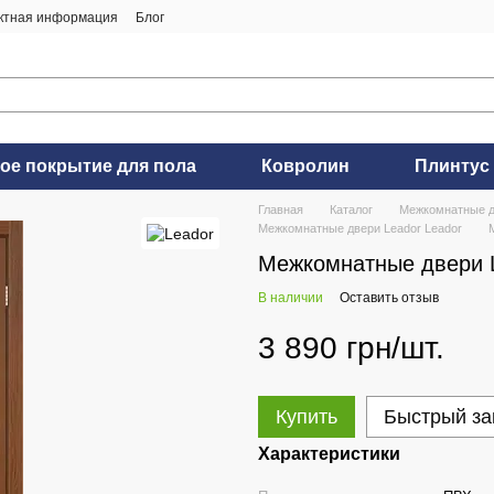
ктная информация
Блог
ое покрытие для пола
Ковролин
Плинтус
Главная
Каталог
Межкомнатные 
Межкомнатные двери Leador Leador
Межкомнатные двери L
В наличии
Оставить отзыв
3 890 грн/шт.
Купить
Быстрый за
Характеристики