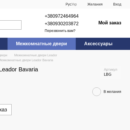
Рус
Укр
Желания
Вход
+380972464964
Мой заказ
+380930203872
Перезвонить вам?
Межкомнатные двери
Аксессуары
двери
Межкомнатные двери Leador
Межкомнатные двери Leador Bavaria
eador Bavaria
Артикул
LBG
В желания
каз