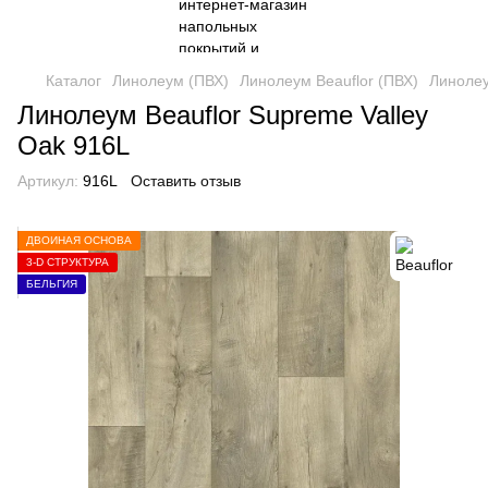
Каталог
Линолеум (ПВХ)
Линолеум Beauflor (ПВХ)
Линолеу
Линолеум Beauflor Supreme Valley
Oak 916L
Артикул:
916L
Оставить отзыв
ДВОЙНАЯ ОСНОВА
3-D СТРУКТУРА
БЕЛЬГИЯ