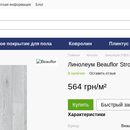
ктная информация
Блог
ое покрытие для пола
Ковролин
Плинтус
Главная
Каталог
Линолеум (ПВХ)
Линолеум Beauflor Stro
В наличии
Оставить отзыв
564 грн/м²
Купить
Быстрый за
Характеристики
Бренд
Beauf