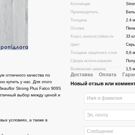
Коллекция
Stro
Производитель
Бель
Толщина
2.4 
Основа
Пена
Класс износостойкости
33 к
Цвет
Сер
Толщина защитного слоя
0,6 
Сфера использования
Полу
Возможная ширина
1,5 м
Доставка
Оплата
Гара
ум отличного качества по
но купить у нас. Для этого
Новый отзыв или коммен
eauflor Strong Plus Falco 909S
 отличный выбор между ценой и
вых условиях, а также в