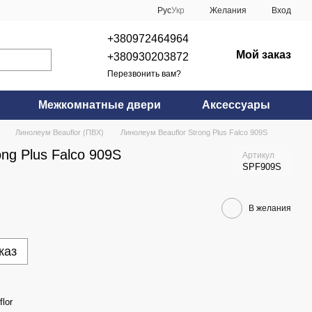
Рус
Укр
Желания
Вход
+380972464964
Мой заказ
+380930203872
Перезвонить вам?
Межкомнатные двери
Аксессуары
Линолеум Beauflor (ПВХ)
Линолеум Beauflor Strong Plus Falco 909S
ng Plus Falco 909S
Артикул
SPF909S
В желания
каз
lor