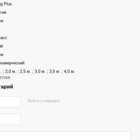
ng Plus
гия
мм
ласс
ый
мм
комерческий
. ; 2,0 м. ; 2,5 м. ; 3,0 м. ; 3,5 м. ; 4,0 м.
нтия
тарий
Войти с помощью