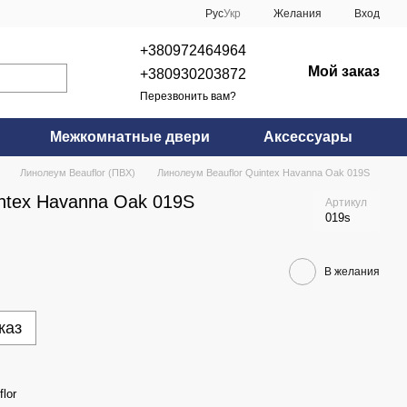
Рус
Укр
Желания
Вход
+380972464964
Мой заказ
+380930203872
Перезвонить вам?
Межкомнатные двери
Аксессуары
Линолеум Beauflor (ПВХ)
Линолеум Beauflor Quintex Havanna Oak 019S
ntex Havanna Oak 019S
Артикул
019s
В желания
каз
lor