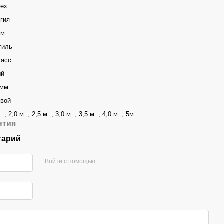
tex
гия
мм
тиль
ласс
ый
 мм
вой
. ; 2,0 м. ; 2,5 м. ; 3,0 м. ; 3,5 м. ; 4,0 м. ; 5м.
нтия
тарий
Войти с помощью