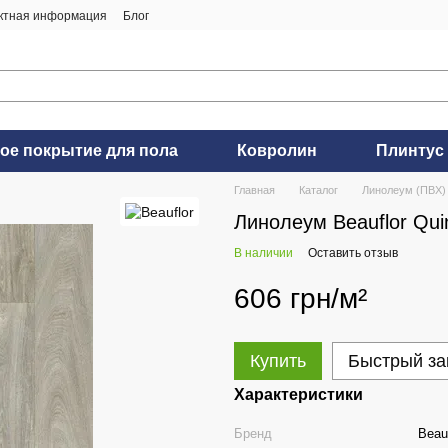
ктная информация
Блог
ое покрытие для пола
Ковролин
Плинтус
Главная
Каталог
Линолеум (ПВХ)
Линолеум Beauflor Qui
В наличии
Оставить отзыв
606 грн/м²
Купить
Быстрый за
Характеристики
Бренд
Beauf