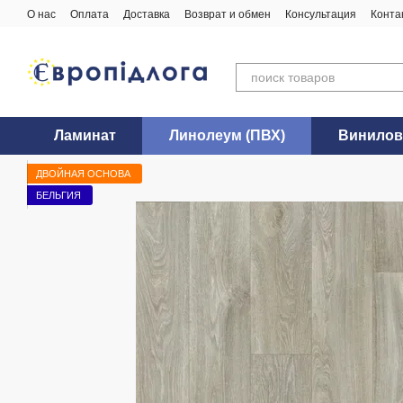
Перейти к основному контенту
О нас
Оплата
Доставка
Возврат и обмен
Консультация
Конта
Ламинат
Линолеум (ПВХ)
Винилов
ДВОЙНАЯ ОСНОВА
БЕЛЬГИЯ