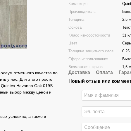
Коллекция
Quin
Производитель
Бель
Толщина
2,5 
Основа
Текс
Класс износостойкости
31 к
Цвет
Сер
Толщина защитного слоя
0.25
Сфера использования
Быто
Возможная ширина
1,5 м
Доставка
Оплата
Гара
нолеум отменного качества по
ть у нас. Для этого просто
Новый отзыв или коммен
r Quintex Havanna Oak 019S
ичный выбор между ценой и
вых условиях, а также в