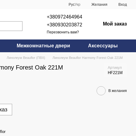
Рус
Укр
Желания
Вход
+380972464964
Мой заказ
+380930203872
Перезвонить вам?
Межкомнатные двери
Аксессуары
Линолеум Beauflor (ПВХ)
Линолеум Beauflor Harmony Forest Oak 221M
rmony Forest Oak 221M
Артикул
HF221M
В желания
каз
lor