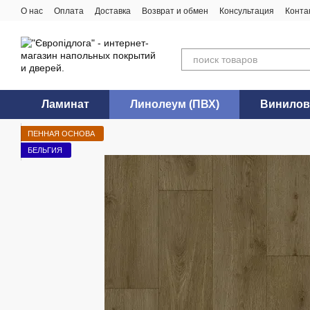
Перейти к основному контенту
О нас
Оплата
Доставка
Возврат и обмен
Консультация
Конта
Ламинат
Линолеум (ПВХ)
Винилов
ПЕННАЯ ОСНОВА
БЕЛЬГИЯ