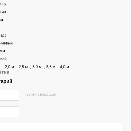
ony
гия
мм
ласс
чневый
 мм
вой
. ; 2,0 м. ; 2,5 м. ; 3,0 м. ; 3,5 м. ; 4,0 м.
нтия
тарий
Войти с помощью