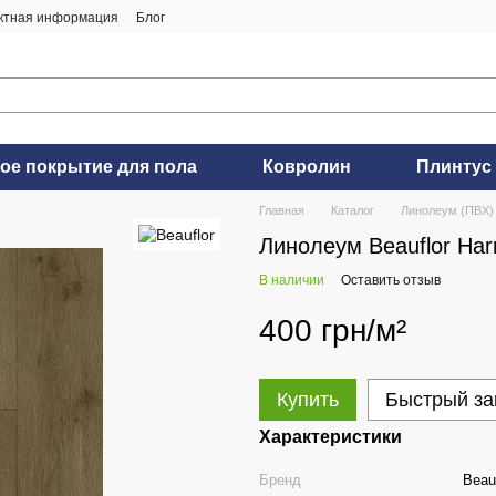
ктная информация
Блог
ое покрытие для пола
Ковролин
Плинтус
Главная
Каталог
Линолеум (ПВХ)
Линолеум Beauflor Ha
В наличии
Оставить отзыв
400 грн/м²
Купить
Быстрый за
Характеристики
Бренд
Beauf