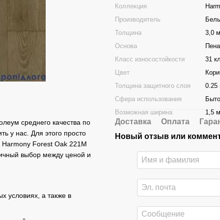
Коллекция
Harm
Производитель
Бель
Толщина
3,0 
Основа
Пена
Класс износостойкости
31 к
Цвет
Кори
Толщина защитного слоя
0.25
Сфера использования
Быто
Возможная ширина
1,5 м
Доставка
Оплата
Гара
олеум среднего качества по
ть у нас. Для этого просто
Новый отзыв или коммен
r Harmony Forest Oak 221M
личный выбор между ценой и
х условиях, а также в