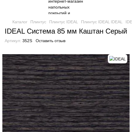
Каталог
Плинтус
Плинтус IDEAL
Плинтус IDEAL IDEAL
ID
IDEAL Система 85 мм Каштан Серый
Артикул:
352S
Оставить отзыв