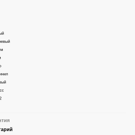
ый
невый
мм
м
о
инил
вый
сс
2
нтия
тарий