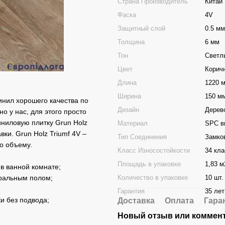
Страна Производитель
Китай
Фаска
4V
Защитный слой
0.5 мм
Толщина
6 мм
Тон
Светл
Цвет
Корич
Длина
1220 
Ширина
150 м
винил хорошего качества по
Дизайн
Дерев
но у нас, для этого просто
иниловую плитку Grun Holz
Материал
SPC в
вки. Grun Holz Triumf 4V –
Тип Соединения
Замко
о объему.
Класс Износостойкости
34 кла
Площадь в упаковке
1,83 м
в ванной комнате;
Количество в упаковке
10 шт.
уральным полом;
Гарантия
35 лет
и без подвода;
Доставка
Оплата
Гара
Новый отзыв или коммен