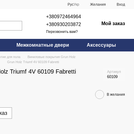
Рус
Укр
Желания
Вход
+380972464964
Мой заказ
+380930203872
Перезвонить вам?
Межкомнатные двери
Аксессуары
тие для пола
Виниловые покрытия Grun Holz
Grun Holz Triumf 4V 60109 Fabretti
lz Triumf 4V 60109 Fabretti
Артикул
60109
В желания
каз