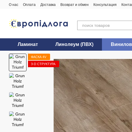
Перейти к основному контенту
О нас
Оплата
Доставка
Возврат и обмен
Консультация
Конта
Ламинат
Линолеум (ПВХ)
Винилов
ФАСКА 4V
3-D СТРУКТУРА