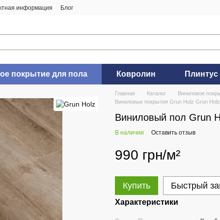
ктная информация
Блог
ое покрытие для пола
Ковролин
Плинтус
Главная
Каталог
Виниловое покры
Виниловые покрытия Grun Holz Grun Holz
Виниловый пол Grun Ho
В наличии
Оставить отзыв
990 грн/м²
Купить
Быстрый за
Характеристики