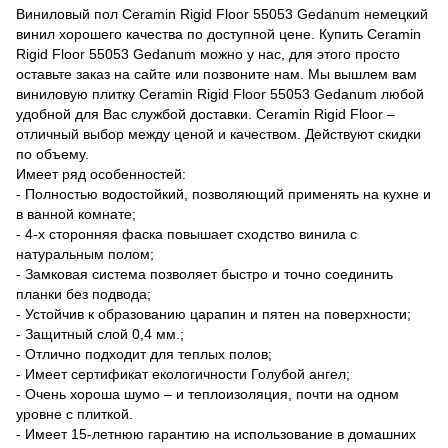
Виниловый пол Ceramin Rigid Floor 55053 Gedanum немецкий
винил хорошего качества по доступной цене. Купить Ceramin
Rigid Floor 55053 Gedanum можно у нас, для этого просто
оставьте заказ на сайте или позвоните нам. Мы вышлем вам
виниловую плитку Ceramin Rigid Floor 55053 Gedanum любой
удобной для Вас службой доставки. Ceramin Rigid Floor –
отличный выбор между ценой и качеством. Действуют скидки
по объему.
Имеет ряд особенностей:
- Полностью водостойкий, позволяющий применять на кухне и
в ванной комнате;
- 4-х сторонняя фаска повышает сходство винила с
натуральным полом;
- Замковая система позволяет быстро и точно соединить
планки без подвода;
- Устойчив к образованию царапин и пятен на поверхности;
- Защитный слой 0,4 мм.;
- Отлично подходит для теплых полов;
- Имеет сертификат екологичности Голубой ангел;
- Очень хороша шумо – и теплоизоляция, почти на одном
уровне с плиткой.
- Имеет 15-летнюю гарантию на использование в домашних