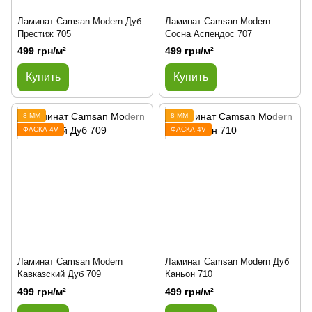
Ламинат Camsan Modern Дуб
Ламинат Camsan Modern
Престиж 705
Сосна Аспендос 707
499 грн/м²
499 грн/м²
Купить
Купить
8 ММ
8 ММ
ФАСКА 4V
ФАСКА 4V
Ламинат Camsan Modern
Ламинат Camsan Modern Дуб
Кавказский Дуб 709
Каньон 710
499 грн/м²
499 грн/м²