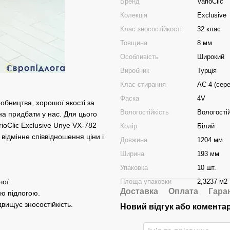
Бренд
VarioClic
Колекція
Exclusive
Клас зносостійкості
32 клас
Товщина
8 мм
Особливість
Широкий
Виробник
Турція
Клас стирання
АС 4 (сер
Фаска
4V
робництва, хорошої якості за
Вологостійкість
Вологості
на придбати у нас. Для цього
ioClic Exclusive Unye VX-782
Колір
Білий
відмінне співвідношення ціни і
Довжина
1204 мм
Ширина
193 мм
Упаковка
10 шт.
Площа упаковки
2,3237 м2
чої.
Доставка
Оплата
Гара
ою підлогою.
двищує зносостійкість.
Новий відгук або комента