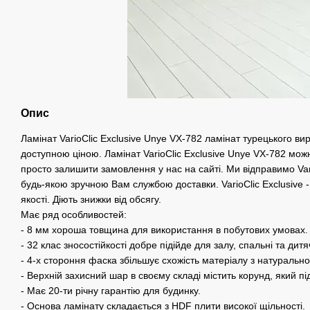
Опис
Ламінат VarioClic Exclusive Unye VX-782 ламінат турецького ви
доступною ціною. Ламінат VarioClic Exclusive Unye VX-782 мож
просто залишити замовлення у нас на сайті. Ми відправимо Var
будь-якою зручною Вам службою доставки. VarioClic Exclusive - 
якості. Діють знижки від обсягу.
Має ряд особливостей:
- 8 мм хороша товщина для використання в побутових умовах.
- 32 клас зносостійкості добре підійде для залу, спальні та дитя
- 4-х стороння фаска збільшує схожість матеріалу з натуральн
- Верхній захисний шар в своєму складі містить корунд, який пі
- Має 20-ти річну гарантію для будинку.
- Основа ламінату складається з HDF плити високої щільності.