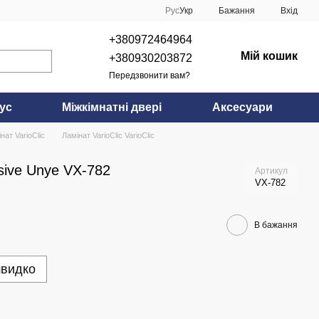
Рус
Укр
Бажання
Вхід
+380972464964
Мій кошик
+380930203872
Передзвонити вам?
ус
Міжкімнатні двері
Аксесуари
нат VarioClic
Ламінат VarioClic VarioClic
usive Unye VX-782
Артикул
VX-782
В бажання
швидко