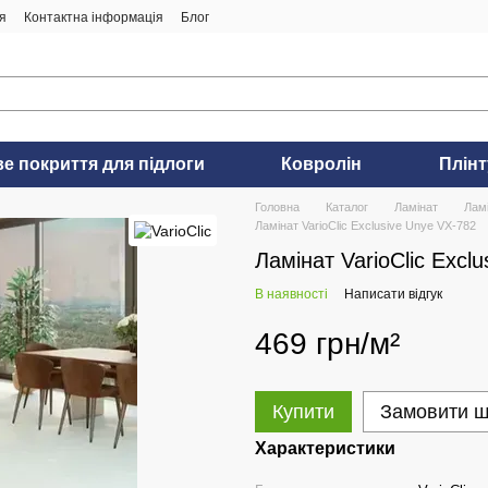
я
Контактна інформація
Блог
ве покриття для підлоги
Ковролін
Плінт
Головна
Каталог
Ламінат
Ламі
Ламінат VarioClic Exclusive Unye VX-782
Ламінат VarioClic Excl
В наявності
Написати відгук
469 грн/м²
Купити
Замовити 
Характеристики