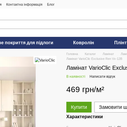
я
Контактна інформація
Блог
ве покриття для підлоги
Ковролін
Плінт
Головна
Каталог
Ламінат
Ламі
Ламінат VarioClic Exclusive Ren Vx-12B
Ламінат VarioClic Excl
В наявності
Написати відгук
469 грн/м²
Купити
Замовити 
Характеристики