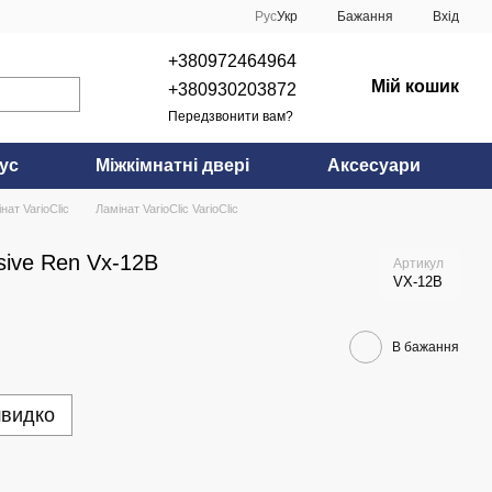
Рус
Укр
Бажання
Вхід
+380972464964
Мій кошик
+380930203872
Передзвонити вам?
ус
Міжкімнатні двері
Аксесуари
нат VarioClic
Ламінат VarioClic VarioClic
usive Ren Vx-12B
Артикул
VX-12B
В бажання
швидко