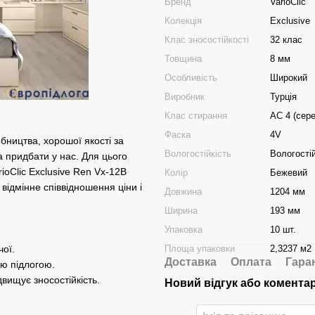
Бренд
VarioClic
Колекція
Exclusive
Клас зносостійкості
32 клас
Товщина
8 мм
Особливість
Широкий
Виробник
Турція
Клас стирання
АС 4 (сер
Фаска
4V
обництва, хорошої якості за
Вологостійкість
Вологості
а придбати у нас. Для цього
ioClic Exclusive Ren Vx-12B
Колір
Бежевий
відмінне співвідношення ціни і
Довжина
1204 мм
Ширина
193 мм
Упаковка
10 шт.
Площа упаковки
2,3237 м2
чої.
Доставка
Оплата
Гара
ою підлогою.
двищує зносостійкість.
Новий відгук або комента