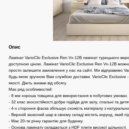
Опис
Ламінат VarioClic Exclusive Ren Vx-12B ламінат турецького вир
доступною ціною. Ламінат VarioClic Exclusive Ren Vx-12B можн
просто залишити замовлення у нас на сайті. Ми відправимо Var
будь-якою зручною Вам службою доставки. VarioClic Exclusive - 
якості. Діють знижки від обсягу.
Має ряд особливостей:
- 8 мм хороша товщина для використання в побутових умовах.
- 32 клас зносостійкості добре підійде для залу, спальні та дитя
- 4-х стороння фаска збільшує схожість матеріалу з натуральн
- Верхній захисний шар в своєму складі містить корунд, який пі
- Має 20-ти річну гарантію для будинку.
- Основа ламінату складається з HDF плити високої щільності.