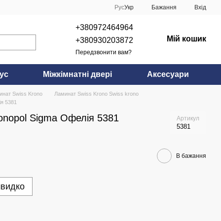
Рус
Укр
Бажання
Вхід
+380972464964
Мій кошик
+380930203872
Передзвонити вам?
ус
Міжкімнатні двері
Аксесуари
инат Swiss Krono
Ламинат Swiss Krono Swiss krono
ія 5381
onopol Sigma Офелія 5381
Артикул
5381
В бажання
швидко