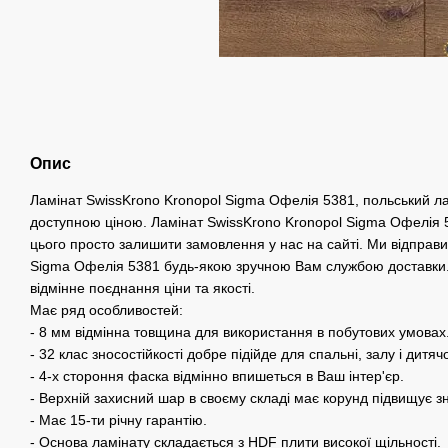
Опис
Ламінат SwissKrono Kronopol Sigma Офелія 5381, польський ла
доступною ціною. Ламінат SwissKrono Kronopol Sigma Офелія 
цього просто залишити замовлення у нас на сайті. Ми відправ
Sigma Офелія 5381 будь-якою зручною Вам службою доставки. 
відмінне поєднання ціни та якості.
Має ряд особливостей:
- 8 мм відмінна товщина для використання в побутових умовах
- 32 клас зносостійкості добре підійде для спальні, залу і дитячо
- 4-х стороння фаска відмінно впишеться в Ваш інтер'єр.
- Верхній захисний шар в своєму складі має корунд підвищує зн
- Має 15-ти річну гарантію.
- Основа ламінату складається з HDF плити високої щільності.