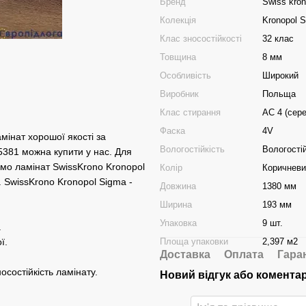
Бренд
Swiss kro
Колекція
Kronopol 
Клас зносостійкості
32 клас
Товщина
8 мм
Особливість
Широкий
Виробник
Польща
Клас стирання
АС 4 (сер
Фаска
4V
мінат хорошої якості за
Вологостійкість
Вологості
5381 можна купити у нас. Для
имо ламінат SwissKrono Kronopol
Колір
Коричневи
SwissKrono Kronopol Sigma -
Довжина
1380 мм
Ширина
193 мм
Упаковка
9 шт.
.
Площа упаковки
2,397 м2
ї.
Доставка
Оплата
Гара
осостійкість ламінату.
Новий відгук або комента