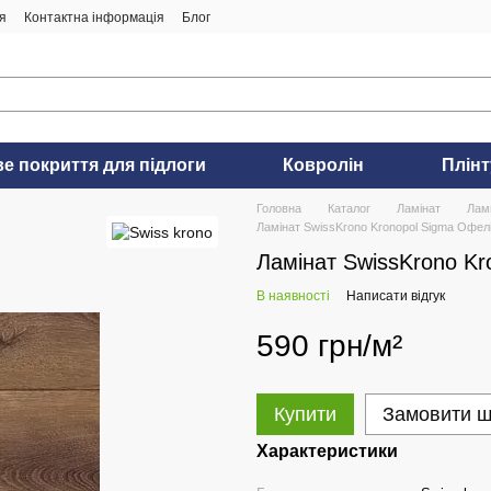
я
Контактна інформація
Блог
ве покриття для підлоги
Ковролін
Плінт
Головна
Каталог
Ламінат
Лам
Ламінат SwissKrono Kronopol Sigma Офел
Ламінат SwissKrono Kr
В наявності
Написати відгук
590 грн/м²
Купити
Замовити 
Характеристики