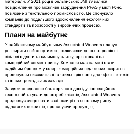
матеріали. У 2021 році в бельгійських ЗМІ з'явилися
повідомлення про можливе забруднення PFAS у місті Ронс,
пов'язане з текстильною промисловістю. Це спонукало
компанію до подальшого вдосконалення екологічних
стандартів та прозорості у виробничих процесах.
Плани на майбутнє
У найближчому майбутньому Associated Weavers планує
розширити свій асортимент, включивши до нього розкішні
вінілові підлоги та килимову плитку, орієнтовані на
комерційний сегмент ринку. Компанія має на меті стати
надійним брендом у сфері комерційних підлогових покриттів,
пропонуючи високоякісні та стильні рішення для офісів, готелів
та інших громадських закладів.
Завдяки поєднанню багаторічного досвіду, інноваційних
технологій та уваги до потреб клієнтів, Associated Weavers
продовжує зміцнювати свої позиції на світовому ринку
підлогових покриттів, пропонуючи продукцію,