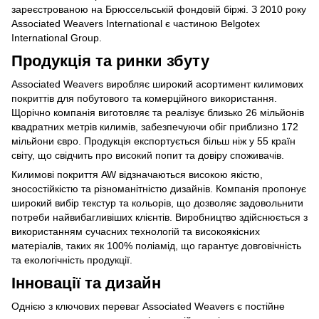
зареєстрованою на Брюссельській фондовій біржі. З 2010 року
Associated Weavers International є частиною Belgotex
International Group.
Продукція та ринки збуту
Associated Weavers виробляє широкий асортимент килимових
покриттів для побутового та комерційного використання.
Щорічно компанія виготовляє та реалізує близько 26 мільйонів
квадратних метрів килимів, забезпечуючи обіг приблизно 172
мільйони євро. Продукція експортується більш ніж у 55 країн
світу, що свідчить про високий попит та довіру споживачів.
Килимові покриття AW відзначаються високою якістю,
зносостійкістю та різноманітністю дизайнів. Компанія пропонує
широкий вибір текстур та кольорів, що дозволяє задовольнити
потреби найвибагливіших клієнтів. Виробництво здійснюється з
використанням сучасних технологій та високоякісних
матеріалів, таких як 100% поліамід, що гарантує довговічність
та екологічність продукції.
Інновації та дизайн
Однією з ключових переваг Associated Weavers є постійне