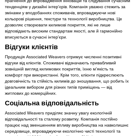
прагнення до впровадження інновацій та слідування сучасним
тенденціям у дизайні інтер'єрів. Компанія уважно стежить за
змінами у вподобаннях споживачів, впроваджуючи нові
кольорові рішення, текстури та технології виробництва. Це
дозволяє створювати килимові покриття, які не лише
відповідають високим стандартам якості, але й гармонійно
вписуються в сучасні інтер'єри.
Відгуки клієнтів
Продукція Associated Weavers отримує численні позитивні
відгуки від клієнтів. Споживачі відзначають привабливий
зовнішній вигляд килимових покриттів, їхню м'якість та
комфорт при використанні. Крім того, клієнти підкреслюють
довговічність та стійкість килимів до зношування, що робить їх
ідеальним вибором для різних типів приміщень — від
житлових до комерційних.
Соціальна відповідальність
Associated Weavers приділяє значну увагу екологічній
відповідальності та сталому розвитку. Компанія постійно
працює над зменшенням впливу виробництва на навколишнє
середовище, впроваджуючи екологічно чисті технології та