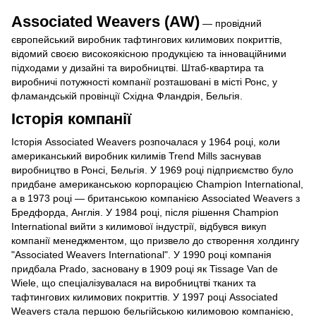
Associated Weavers (AW)
— провідний
європейський виробник тафтингових килимових покриттів,
відомий своєю високоякісною продукцією та інноваційними
підходами у дизайні та виробництві. Штаб-квартира та
виробничі потужності компанії розташовані в місті Ронс, у
фламандській провінції Східна Фландрія, Бельгія.
Історія компанії
Історія Associated Weavers розпочалася у 1964 році, коли
американський виробник килимів Trend Mills заснував
виробництво в Ронсі, Бельгія. У 1969 році підприємство було
придбане американською корпорацією Champion International,
а в 1973 році — британською компанією Associated Weavers з
Бредфорда, Англія. У 1984 році, після рішення Champion
International вийти з килимової індустрії, відбувся викуп
компанії менеджментом, що призвело до створення холдингу
"Associated Weavers International". У 1990 році компанія
придбала Prado, засновану в 1909 році як Tissage Van de
Wiele, що спеціалізувалася на виробництві тканих та
тафтингових килимових покриттів. У 1997 році Associated
Weavers стала першою бельгійською килимовою компанією,