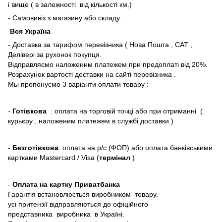
і вище ( в залежності від кількості км.)
- Самовивіз з магазину або складу.
Вся Україна
- Доставка за тарифом перевізника ( Нова Пошта , САТ ,
Делівері за рухонок покупця.
Відправляємо наложеним платежем при предоплаті від 20%.
Розрахунок вартості доставки на сайті перевізника .
Мы пропонуємо 3 варіанти оплати товару :
-
Готівкова
: оплата на торговій точці або при отриманні (
курьєру , наложеним платежем в службі доставки )
-
Безготівкова
: оплата на р/с (ФОП) або оплата банківськими
картками Mastercard / Visa (
термінал
)
-
Оплата на картку Приватбанка
Гарантія встановлюється виробником товару.
усі притензії відправляються до офіційного
представника виробника в Україні.