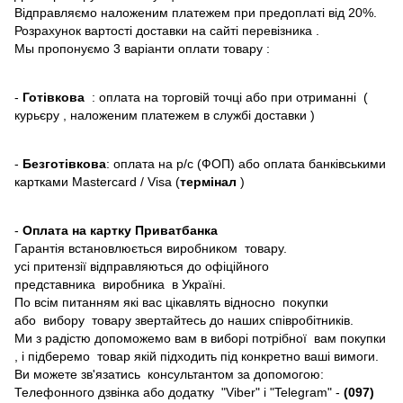
Відправляємо наложеним платежем при предоплаті від 20%.
Розрахунок вартості доставки на сайті перевізника .
Мы пропонуємо 3 варіанти оплати товару :
-
Готівкова
: оплата на торговій точці або при отриманні (
курьєру , наложеним платежем в службі доставки )
-
Безготівкова
: оплата на р/с (ФОП) або оплата банківськими
картками Mastercard / Visa (
термінал
)
-
Оплата на картку Приватбанка
Гарантія встановлюється виробником товару.
усі притензії відправляються до офіційного
представника виробника в Україні.
По всім питанням які вас цікавлять відносно покупки
або вибору товару звертайтесь до наших співробітників.
Ми з радістю допоможемо вам в виборі потрібної вам покупки
, і підберемо товар якій підходить під конкретно ваші вимоги.
Ви можете зв'язатись консультантом за допомогою:
Телефонного дзвінка або додатку "Viber" і "Telegram" -
(097)