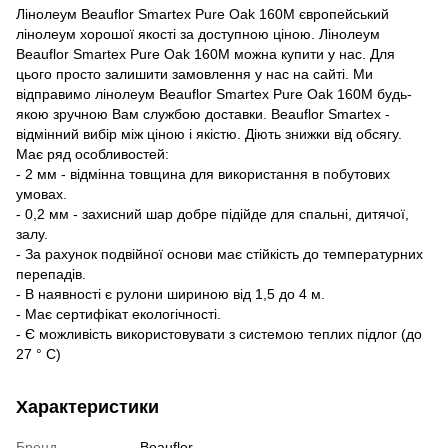
Лінолеум Beauflor Smartex Pure Oak 160M європейський
лінолеум хорошої якості за доступною ціною. Лінолеум
Beauflor Smartex Pure Oak 160M можна купити у нас. Для
цього просто залишити замовлення у нас на сайті. Ми
відправимо лінолеум Beauflor Smartex Pure Oak 160M будь-
якою зручною Вам службою доставки. Beauflor Smartex -
відмінний вибір між ціною і якістю. Діють знижки від обсягу.
Має ряд особливостей:
- 2 мм - відмінна товщина для використання в побутових
умовах.
- 0,2 мм - захисний шар добре підійде для спальні, дитячої,
залу.
- За рахунок подвійної основи має стійкість до температурних
перепадів.
- В наявності є рулони шириною від 1,5 до 4 м.
- Має сертифікат екологічності.
- Є можливість використовувати з системою теплих підлог (до
27 ° C)
Характеристики
Бренд
Beauflor