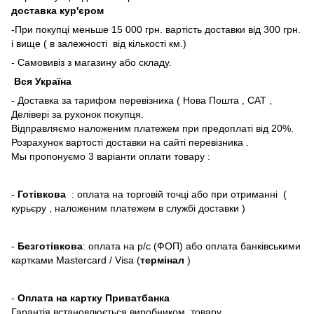
доставка кур'єром
-При покупці меньше 15 000 грн. вартість доставки від 300 грн.
і вище ( в залежності від кількості км.)
- Самовивіз з магазину або складу.
Вся Україна
- Доставка за тарифом перевізника ( Нова Пошта , САТ ,
Делівері за рухонок покупця.
Відправляємо наложеним платежем при предоплаті від 20%.
Розрахунок вартості доставки на сайті перевізника .
Мы пропонуємо 3 варіанти оплати товару :
-
Готівкова
: оплата на торговій точці або при отриманні (
курьєру , наложеним платежем в службі доставки )
-
Безготівкова
: оплата на р/с (ФОП) або оплата банківськими
картками Mastercard / Visa (
термінал
)
-
Оплата на картку Приватбанка
Гарантія встановлюється виробником товару.