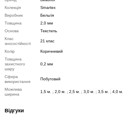
Колекція
Smartex
Виробник
Бельгія
Товщина
2,0 мм
Основа
Текстиль
Клас
21 клас
зносостійкості
Колір
Коричневий
Товщина
захистного
0,2 мм
шару
Сфера
Побутовий
використання
Можлива
1,5 м. ; 2,0 м. ; 2,5 м. ; 3,0 м. ; 3,5 м. ; 4,0 м.
ширина
Відгуки