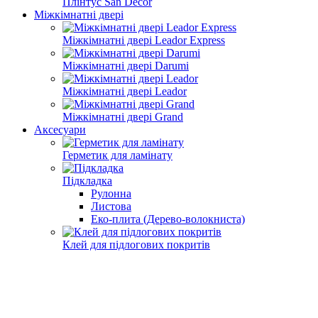
Плінтус San Decor
Міжкімнатні двері
Міжкімнатні двері Leador Express
Міжкімнатні двері Darumi
Міжкімнатні двері Leador
Міжкімнатні двері Grand
Аксесуари
Герметик для ламінату
Підкладка
Рулонна
Листова
Еко-плита (Дерево-волокниста)
Клей для підлогових покритів