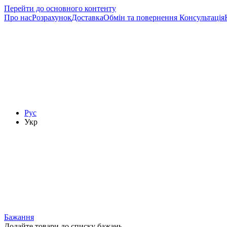
Перейти до основного контенту
Про нас
Розрахунок
Доставка
Обмін та повернення
Консультація
Рус
Укр
Бажання
Додайте товари до списку бажань