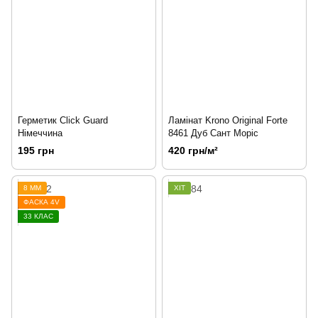
Герметик Click Guard
Ламінат Krono Original Forte
Німеччина
8461 Дуб Сант Моріс
195 грн
420 грн/м²
8 ММ
ХІТ
ФАСКА 4V
33 КЛАС