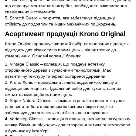
що спрощує монтаж ламінату без необхідності використання
спеціальних інструментів.
5. Scratch Guard – покриття, яке забезпечує підвищену
стійкість до подряпин та інших механічних пошкоджень.
Асортимент продукції Krono Original
Krono Original пропонує широкий вибір ламінованих підлог, які
підходять для різних типів приміщень – від житлових до
комерційних. Основні колекції бренду:
1. Vintage Classic – колекція, що поєднує естетику
старовинного дерева з сучасними технологіями. Має
автентичну текстуру та ефект зістареної деревини.
2. Krono Xonic – преміальна лінійка водостійкого вінілу з
підвищеною міцністю. Ідеальний вибір для кухонь, ванних
кімнат та комерційних приміщень.
3. Super Natural Classic – ламінат із реалістичною текстурою
деревини та багатошаровим захисним покриттям, яке
забезпечує довговічність та стійкість до зношування.
4. Variostep Classic – колекція із фаскою, яка імітує натуральну
дошку. Відмінно підходить для створення затишної атмосфери
у будь-якому інтер’єрі.