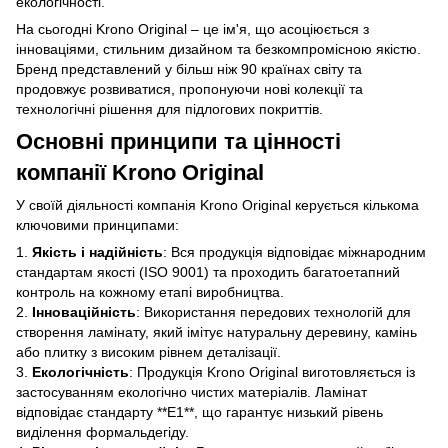
екологічності.
На сьогодні Krono Original – це ім'я, що асоціюється з
інноваціями, стильним дизайном та безкомпромісною якістю.
Бренд представлений у більш ніж 90 країнах світу та
продовжує розвиватися, пропонуючи нові колекції та
технологічні рішення для підлогових покриттів.
Основні принципи та цінності
компанії Krono Original
У своїй діяльності компанія Krono Original керується кількома
ключовими принципами:
1.
Якість і надійність
: Вся продукція відповідає міжнародним
стандартам якості (ISO 9001) та проходить багатоетапний
контроль на кожному етапі виробництва.
2.
Інноваційність
: Використання передових технологій для
створення ламінату, який імітує натуральну деревину, камінь
або плитку з високим рівнем деталізації.
3.
Екологічність
: Продукція Krono Original виготовляється із
застосуванням екологічно чистих матеріалів. Ламінат
відповідає стандарту **E1**, що гарантує низький рівень
виділення формальдегіду.