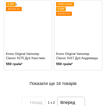
8 ММ
НІМЕЧЧИНА
ФАСКА 4V
8 ММ
ФАСКА 4V
Krono Original Variostep
Krono Original Variostep
Classic К275 Дуб Ханстмен
Classic К417 Дуб Андромеда
550 грн/м²
550 грн/м²
Показати ще 16 товарів
Назад
Вперед
1
з 2