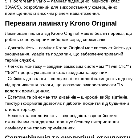
5. Floordreams Vario – ламінат підвищеної міцності (клас
33/AC5), розроблений для використання у комерційних
приміщеннях із високим рівнем навантаження.
Переваги ламінату Krono Original
Ламіновані підлоги від Krono Original мають безліч переваг, що
робить їх популярним вибором серед споживачів:
- Довговічність – ламінат Krono Original має високу стійкість до
зношування, ударів та подряпин, що забезпечує тривалий
термін служби.
- Легкість монтажу – завдяки замковим системам **Twin Clic** і
**5G** процес укладання стає швидким та зручним.
- Стійкість до вологи – спеціальні технології захищають підлогу
від проникнення вологи, що дозволяє використовувати її у
вологих приміщеннях.
- Естетика та різноманіття дизайнів – широкий вибір відтінків,
текстур і форматів дозволяє підібрати покриття під будь-який
стиль інтер’єру.
- Безпека та екологічність – відповідність європейським
екологічним стандартам гарантує безпеку використання
ламінату в житлових приміщеннях.
Сертифікація та екологічні стандарти