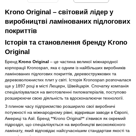
Krono Original – світовий лідер у
виробництві ламінованих підлогових
покриттів
Історія та становлення бренду Krono
Original
Бренд
Krono Original
– це частина великої міжнародної
корпорації Kronospan, яка є одним із найбільших виробників
ламінованих підлогових покриттів, деревостружкових та
деревоволокнистих плит у світі. Історія Kronospan розпочалася
ще у 1897 році в місті Люцерн, Швейцарія. Спочатку компанія
спеціалізувалася на виготовленні пиломатеріалів, поступово
розширюючи свою діяльність та вдосконалюючи технології.
З плином часу підприємство розширило свої виробничі
потужності на міжнародному рівні, відкривши заводи в Європі,
Америці та Азії. Бренд **Krono Original** з’явився як окремий
підрозділ, що спеціалізується на виробництві високоякісного
ламінату, який відповідає найсучаснішим стандартам якості та