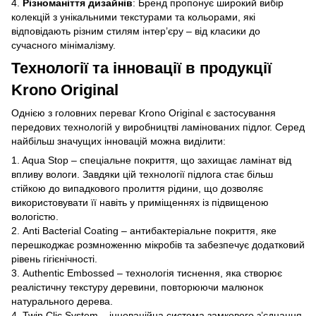
4.
Різноманіття дизайнів
: Бренд пропонує широкий вибір
колекцій з унікальними текстурами та кольорами, які
відповідають різним стилям інтер’єру – від класики до
сучасного мінімалізму.
Технології та інновації в продукції
Krono Original
Однією з головних переваг Krono Original є застосування
передових технологій у виробництві ламінованих підлог. Серед
найбільш значущих інновацій можна виділити:
1. Aqua Stop – спеціальне покриття, що захищає ламінат від
впливу вологи. Завдяки цій технології підлога стає більш
стійкою до випадкового пролиття рідини, що дозволяє
використовувати її навіть у приміщеннях із підвищеною
вологістю.
2. Anti Bacterial Coating – антибактеріальне покриття, яке
перешкоджає розмноженню мікробів та забезпечує додатковий
рівень гігієнічності.
3. Authentic Embossed – технологія тиснення, яка створює
реалістичну текстуру деревини, повторюючи малюнок
натурального дерева.
4. Twin Clic System – інноваційна система замкового з’єднання,