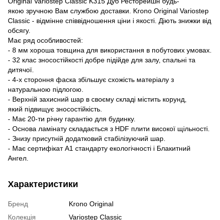
Original Variostep Classic K315 Дуб Ресторейшн будь-
якою зручною Вам службою доставки. Krono Original Variostep
Classic - відмінне співвідношення ціни і якості. Діють знижки від
обсягу.
Має ряд особливостей:
- 8 мм хороша товщина для використання в побутових умовах.
- 32 клас зносостійкості добре підійде для залу, спальні та
дитячої.
- 4-х стороння фаска збільшує схожість матеріалу з
натуральною підлогою.
- Верхній захисний шар в своєму складі містить корунд,
який підвищує зносостійкість.
- Має 20-ти річну гарантію для будинку.
- Основа ламінату складається з HDF плити високої щільності.
- Знизу присутній додатковий стабілізуючий шар.
- Має сертифікат А1 стандарту екологічності і Блакитний
Ангел.
Характеристики
Бренд
Krono Original
Колекція
Variostep Classic