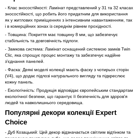
- Клас зносостійкості: Ламінат представлений у 31 та 32 класах
зносостійкості, що робить його придатним для використання
як у житлових приміщеннях з інтенсивним навантаженням, так
і в комерційних зонах із середнім рівнем прохідності.
- Товщина: Покриття має товщину 8 мм, що забезпечує
стабільність та довговічність підлоги.
- Замкова система: Ламінат оснащений системою замків Twin
Clic, яка спрощує процес монтажу та забезпечує надійне
з'єднання панелей.
- Фаска: Деякі моделі колекції мають фаску з чотирьох сторін
(V4), що додає підлозі натурального вигляду та підкреслює
кожну панель.
- Екологічність: Продукція відповідає європейським стандартам
екологічної безпеки, що гарантує її безпечність для здоров'я
людей та навколишнього середовища.
Популярні декори колекції Expert
Choice
- Дуб Козацький: Цей декор відзначається світлим відтінком та