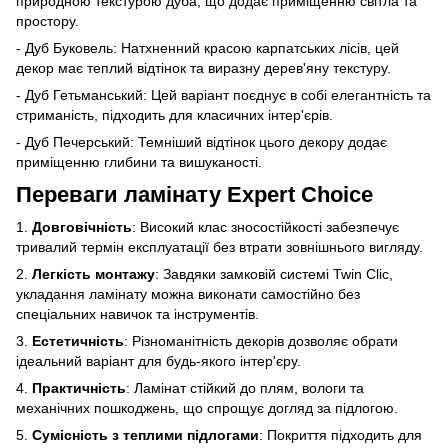
природною текстурою дуба, що додає приміщенню світла та
простору.
- Дуб Буковель: Натхненний красою карпатських лісів, цей
декор має теплий відтінок та виразну дерев'яну текстуру.
- Дуб Гетьманський: Цей варіант поєднує в собі елегантність та
стриманість, підходить для класичних інтер'єрів.
- Дуб Печерський: Темніший відтінок цього декору додає
приміщенню глибини та вишуканості.
Переваги ламінату Expert Choice
1.
Довговічність
: Високий клас зносостійкості забезпечує
тривалий термін експлуатації без втрати зовнішнього вигляду.
2.
Легкість монтажу
: Завдяки замковій системі Twin Clic,
укладання ламінату можна виконати самостійно без
спеціальних навичок та інструментів.
3.
Естетичність
: Різноманітність декорів дозволяє обрати
ідеальний варіант для будь-якого інтер'єру.
4.
Практичність
: Ламінат стійкий до плям, вологи та
механічних пошкоджень, що спрощує догляд за підлогою.
5.
Сумісність з теплими підлогами
: Покриття підходить для