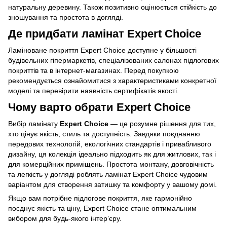
натуральну деревину. Також позитивно оцінюється стійкість до
зношування та простота в догляді.
Де придбати ламінат Expert Choice
Ламіноване покриття Expert Choice доступне у більшості
будівельних гіпермаркетів, спеціалізованих салонах підлогових
покриттів та в інтернет-магазинах. Перед покупкою
рекомендується ознайомитися з характеристиками конкретної
моделі та перевірити наявність сертифікатів якості.
Чому варто обрати Expert Choice
Вибір ламінату
Expert Choice
— це розумне рішення для тих,
хто цінує якість, стиль та доступність. Завдяки поєднанню
передових технологій, екологічних стандартів і привабливого
дизайну, ця колекція ідеально підходить як для житлових, так і
для комерційних приміщень. Простота монтажу, довговічність
та легкість у догляді роблять ламінат Expert Choice чудовим
варіантом для створення затишку та комфорту у вашому домі.
Якщо вам потрібне підлогове покриття, яке гармонійно
поєднує якість та ціну, Expert Choice стане оптимальним
вибором для будь-якого інтер’єру.