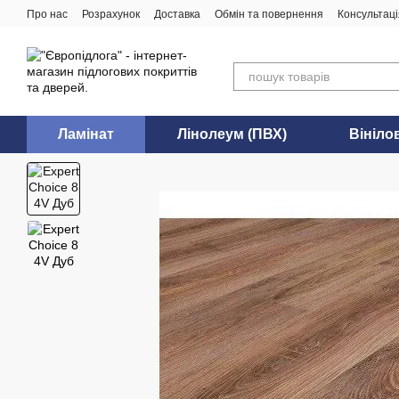
Перейти до основного контенту
Про нас
Розрахунок
Доставка
Обмін та повернення
Консультаці
Ламінат
Лінолеум (ПВХ)
Вініло