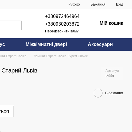
Рус
Укр
Бажання
Вхід
+380972464964
Мій кошик
+380930203872
Передзвонити вам?
ус
Міжкімнатні двері
Аксесуари
нат Expert Choice
Ламінат Expert Choice Expert Choice
б Старий Львів
Артикул
9335
В бажання
ться