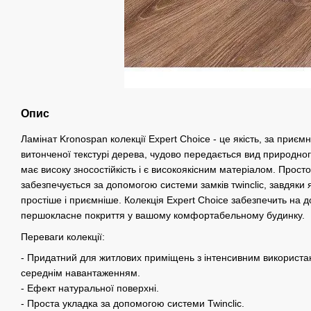
Опис
Ламінат Kronospan колекції Expert Choice - це якість, за приєм
витонченої текстурі дерева, чудово передається вид природно
має високу зносостійкість і є високоякісним матеріалом. Прост
забезпечується за допомогою системи замків тwinclic, завдяки 
простіше і приємніше. Колекція Expert Choice забезпечить на д
першокласне покриття у вашому комфортабельному будинку.
Переваги колекції:
- Придатний для житлових приміщень з інтенсивним використа
середнім навантаженням.
- Ефект натуральної поверхні.
- Проста укладка за допомогою системи Twinclic.