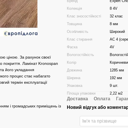
Бренд
Expert Cho
Колекція
8 4V
Клас зносостійкості
32 клас
Товщина
8 мм
Особливість
Широкий
Клас стирання
АС 4 (сер
Фаска
4V
Вологостійкість
Вологості
ною ціною. За рахунок своєї
Колір
Коричневи
го покриття. Ламінат Kronospan
ота його укладання
Довжина
1285 мм
якого процес стає набагато
Ширина
192 мм
овгий термін експлуатації
Упаковка
9 шт.
Площа упаковки
2,22 м2
Доставка
Оплата
Гара
нням і громадських приміщень із
Новий відгук або комента