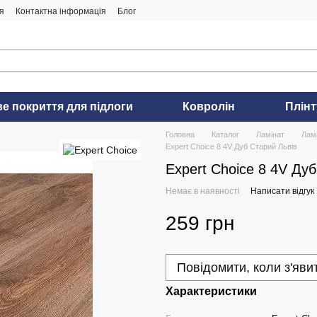
я
Контактна інформація
Блог
ве покриття для підлоги
Ковролін
Плінт
Головна
Каталог
Ламінат
Ламі
Expert Choice 8 4V Дуб Старий Львів
Expert Choice 8 4V Ду
Немає в наявності
Написати відгук
259 грн
Повідомити, коли з'яви
Характеристики