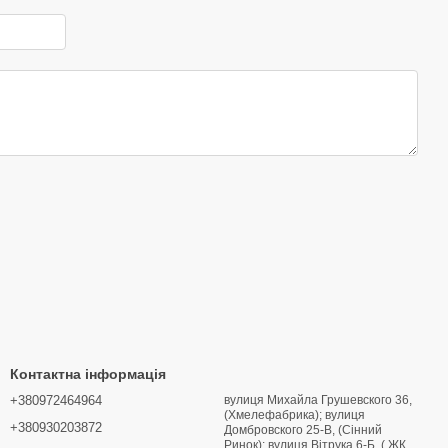
Контактна інформація
+380972464964
вулиця Михайла Грушевского 36,
(Хмелефабрика); вулиця
+380930203872
Домбровского 25-В, (Сінний
Ринок); вулиця Вітрука 6-Б, ( ЖК