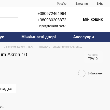
Рус
Укр
Бажання
Вхід
+380972464964
Мій кошик
+380930203872
Передзвонити вам?
ус
Міжкімнатні двері
Аксесуари
Лінолеум Tarkett (ПВХ)
Лінолеум Tarkett Premium Akron 10
ium Akron 10
Артикул
TPA10
В бажання
швидко
ett