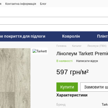
я
Контактна інформація
Блог
ве покриття для підлоги
Ковролін
Плінт
Головна
Каталог
Лінолеум (ПВХ)
Лінолеум Tarkett Prem
В наявності
Написати відгук
597 грн/м²
Купити
Замовити 
Характеристики
Бренд
Tark