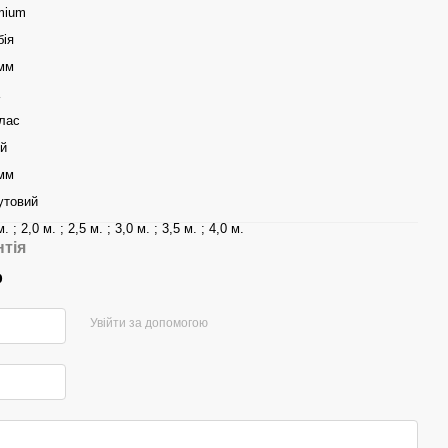
mium
бія
 мм
клас
ий
 мм
утовий
м. ; 2,0 м. ; 2,5 м. ; 3,0 м. ; 3,5 м. ; 4,0 м.
нтія
р
Увійти за допомогою