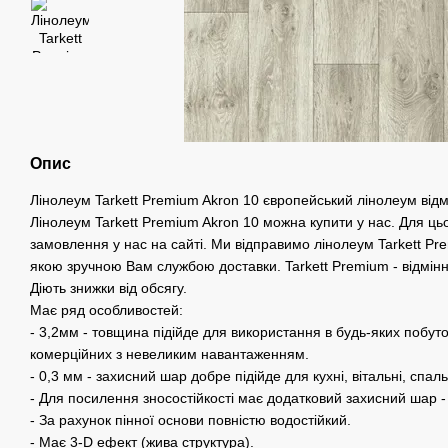
Опис
Лінолеум Tarkett Premium Akron 10 європейський лінолеум відм
Лінолеум Tarkett Premium Akron 10 можна купити у нас. Для ць
замовлення у нас на сайті. Ми відправимо лінолеум Tarkett Pr
якою зручною Вам службою доставки. Tarkett Premium - відмінни
Діють знижки від обсягу.
Має ряд особливостей:
- 3,2мм - товщина підійде для використання в будь-яких побуто
комерційних з невеликим навантаженням.
- 0,3 мм - захисний шар добре підійде для кухні, вітальні, спальн
- Для посилення зносостійкості має додатковий захисний шар - 
- За рахунок пінної основи повністю водостійкий.
- Має 3-D ефект (жива структура).