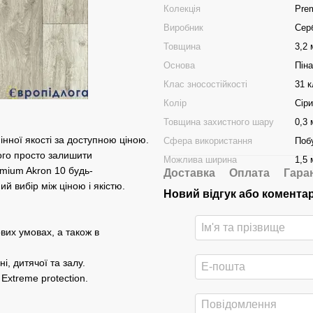
Колекція
Pre
Виробник
Сер
Товщина
3,2
Основа
Піна
Клас зносостійкості
31 
Колір
Сір
Товщина захистного шару
0,3
інної якості за доступною ціною.
Сфера використання
Поб
ого просто залишити
Можлива ширина
1,5 
emium Akron 10 будь-
Доставка
Оплата
Гара
й вибір між ціною і якістю.
Новий відгук або комента
вих умовах, а також в
і, дитячої та залу.
Extreme protection.