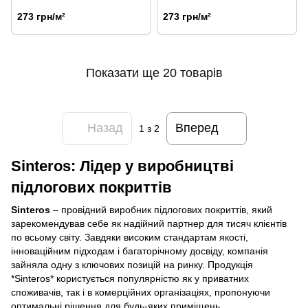
273 грн/м²
273 грн/м²
Показати ще 20 товарів
Назад
Вперед
1
з 2
Sinteros: Лідер у виробництві
підлогових покриттів
Sinteros
– провідний виробник підлогових покриттів, який
зарекомендував себе як надійний партнер для тисяч клієнтів
по всьому світу. Завдяки високим стандартам якості,
інноваційним підходам і багаторічному досвіду, компанія
зайняла одну з ключових позицій на ринку. Продукція
*Sinteros* користується популярністю як у приватних
споживачів, так і в комерційних організаціях, пропонуючи
оптимальні рішення для будь-яких приміщень.