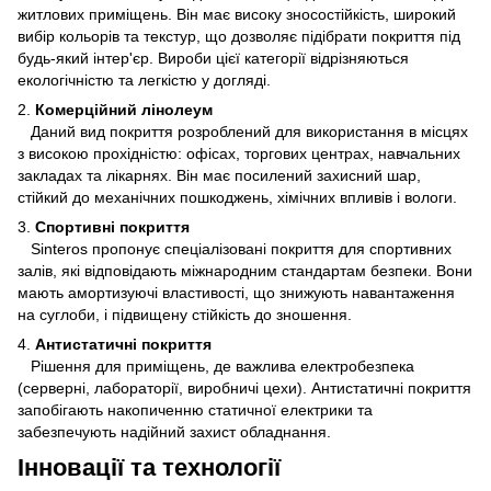
житлових приміщень. Він має високу зносостійкість, широкий
вибір кольорів та текстур, що дозволяє підібрати покриття під
будь-який інтер'єр. Вироби цієї категорії відрізняються
екологічністю та легкістю у догляді.
2.
Комерційний лінолеум
Даний вид покриття розроблений для використання в місцях
з високою прохідністю: офісах, торгових центрах, навчальних
закладах та лікарнях. Він має посилений захисний шар,
стійкий до механічних пошкоджень, хімічних впливів і вологи.
3.
Спортивні покриття
Sinteros пропонує спеціалізовані покриття для спортивних
залів, які відповідають міжнародним стандартам безпеки. Вони
мають амортизуючі властивості, що знижують навантаження
на суглоби, і підвищену стійкість до зношення.
4.
Антистатичні покриття
Рішення для приміщень, де важлива електробезпека
(серверні, лабораторії, виробничі цехи). Антистатичні покриття
запобігають накопиченню статичної електрики та
забезпечують надійний захист обладнання.
Інновації та технології