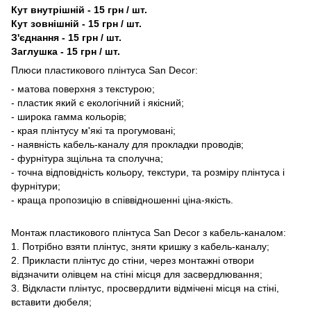
Кут внутрішній - 15 грн / шт.
Кут зовнішній - 15 грн / шт.
З'єднання - 15 грн / шт.
Заглушка - 15 грн / шт.
Плюси пластикового плінтуса San Decor:
- матова поверхня з текстурою;
- пластик який є екологічний і якісний;
- широка гамма кольорів;
- края плінтусу м'які та прогумовані;
- наявність кабель-каналу для прокладки проводів;
- фурнітура зщільна та сполучна;
- точна відповідність кольору, текстури, та розміру плінтуса і
фурнітури;
- краща пропозицію в співвідношенні ціна-якість.
Монтаж пластикового плінтуса San Decor з кабель-каналом:
1. Потрібно взяти плінтус, зняти кришку з кабель-каналу;
2. Прикласти плінтус до стіни, через монтажні отвори
відзначити олівцем на стіні місця для засвердлювання;
3. Відкласти плінтус, просвердлити відмічені місця на стіні,
вставити дюбеля;