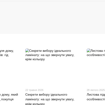
22 травня 2026
28 лютого 2025
 дому, який
Секрети вибору ідеального
Листова під
д покупця
ламінату: на що звернути увагу,
особливості
крім кольору