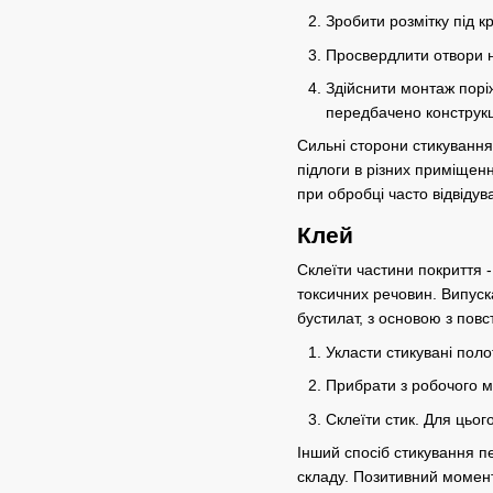
Зробити розмітку під к
Просвердлити отвори н
Здійснити монтаж поріж
передбачено конструк
Сильні сторони стикування
підлоги в різних приміщен
при обробці часто відвіду
Клей
Склеїти частини покриття -
токсичних речовин. Випуска
бустилат, з основою з повс
Укласти стикувані поло
Прибрати з робочого м
Склеїти стик. Для цьог
Інший спосіб стикування п
складу. Позитивний момент