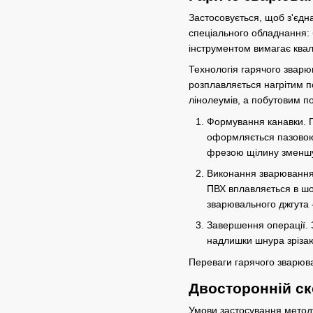
Застосовується, щоб з'єд
спеціального обладнання: 
інструментом вимагає квал
Технологія гарячого зварюв
розплавляється нагрітим п
лінолеумів, а побутовим п
Формування канавки. П
оформляється пазовою
фрезою щілину зменшую
Виконання зварювання.
ПВХ вплавляється в шо
зварювального джгута -
Завершення операції. 
надлишки шнура зрізаю
Переваги гарячого зварюва
Двосторонній ск
Умови застосування методу