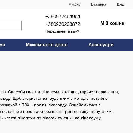
Рус
Укр
Бажання
Вхід
+380972464964
Мій кошик
+380930203872
Передзвонити вам?
ус
Міжкімнатні двері
Аксесуари
ків. Способи склеїти
лінолеум
: холодне, гаряче зварювання,
кладу. Щоб скористатися будь-яким з методів, потрібно
 зазвичай з ПВХ – полівінілхлориду. Ознайомитися з
основою з повсті або без нього, різного типу: побутовим,
ж клеїти лінолеум до підлоги та стики до лінолеуму.