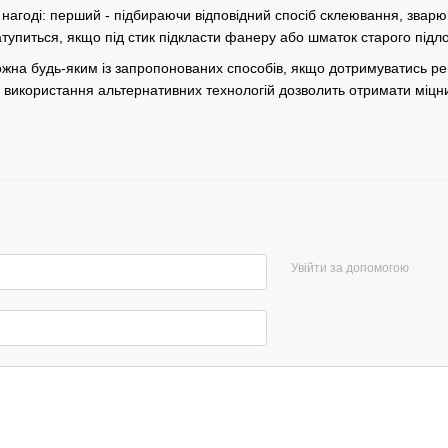
в нагоді: перший - підбираючи відповідний спосіб склеювання, зва
атупиться, якщо під стик підкласти фанеру або шматок старого підл
ожна будь-яким із запропонованих способів, якщо дотримуватись рег
е використання альтернативних технологій дозволить отримати міцний
Увійти за допомогою