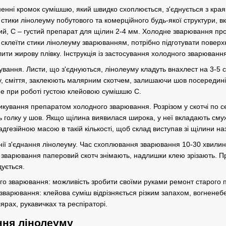
енні кромок сумішшю, який швидко схоплюється, з'єднується з кра
стики лінолеуму побутового та комерційного будь-якої структури, в
ший, С – густий препарат для щілин 2-4 мм. Холодне зварювання пр
склеїти стики лінолеуму зварюванням, потрібно підготувати поверхні
ити жирову плівку. Інструкція із застосування холодного зварюванн
вання. Листи, що з'єднуються, лінолеуму кладуть внахлест на 3-5 с
у, сміття, заклеюють малярним скотчем, залишаючи шов посередині 
не при роботі густою клейовою сумішшю С.
икування препаратом холодного зварювання. Розрізом у скотчі по се
ь голку у шов. Якщо щілина виявилася широка, у неї вкладають смуж
гезійною масою в такій кількості, щоб склад виступав зі щілини на
нії з'єднання лінолеуму. Час схоплювання зварювання 10-30 хвилин 
 зварювання паперовий скотч знімають, надлишки клею зрізають. Пр
ується.
о зварювання: можливість зробити своїми руками ремонт старого по
зварювання: клейова суміш відрізняється різким запахом, вогненеб
ярах, рукавичках та респіраторі.
ння лінолеуму