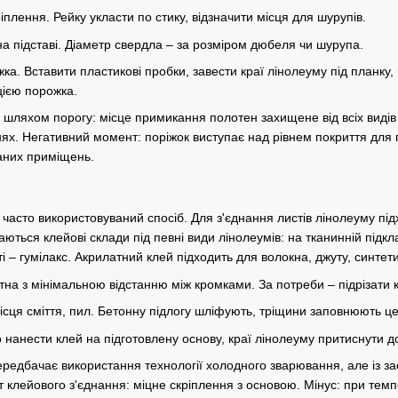
ріплення. Рейку укласти по стику, відзначити місця для шурупів.
а підставі. Діаметр свердла – за розміром дюбеля чи шурупа.
ка. Вставити пластикові пробки, завести краї лінолеуму під планку
цією порожка.
 шляхом порогу: місце примикання полотен захищене від всіх видів
нях. Негативний момент: поріжок виступає над рівнем покриття дл
ваних приміщень.
 часто використовуваний спосіб. Для з'єднання листів лінолеуму пі
ються клейові склади під певні види лінолеумів: на тканинній підкл
ті – гумілакс. Акрилатний клей підходить для волокна, джуту, синтет
тна з мінімальною відстанню між кромками. За потреби – підрізати 
ісця сміття, пил. Бетонну підлогу шліфують, тріщини заповнюють 
о нанести клей на підготовлену основу, краї лінолеуму притиснути д
ередбачає використання технології холодного зварювання, але із з
 клейового з'єднання: міцне скріплення з основою. Мінус: при темпе