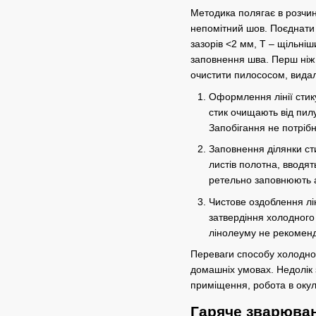
Методика полягає в розчин
непомітний шов. Поєднати 
зазорів <2 мм, Т – щільні
заповнення шва. Перш ніж 
очистити пилососом, видал
Оформлення лінії стику
стик очищають від пил
Запобігання не потріб
Заповнення ділянки ст
листів полотна, вводят
ретельно заповнюють ад
Чистове оздоблення лі
затвердіння холодного
лінолеуму не рекоменд
Переваги способу холодног
домашніх умовах. Недолік 
приміщення, робота в окул
Гаряче зварюва