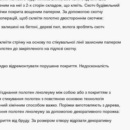
еним на неї з 2-х сторін складом, що клеїть. Скотч будівельний
стрічки покрита вощеним папером. За допомогою скотчу
ть операцій, щоб склеїти полотно двостороннім скотчем:
залишені на бетоні, дереві пил, волога зроблять скотч
клеїти стрічку на основу по стікувальної лінії захисним папером
лотен до закріпленого на підлозі скотчу.
видко відремонтувати порушене покриття. Недосконалість
з'єднання полотен лінолеуму між собою або з покриттям з
я стикування полотен з повстяною основою технологія
ний хімічним способом важко. Поріжки виготовляють з дерева,
нання полотен лінолеуму за допомогою декоративного порожка:
иття від бруду. За розміром отвору відрізати декоративну