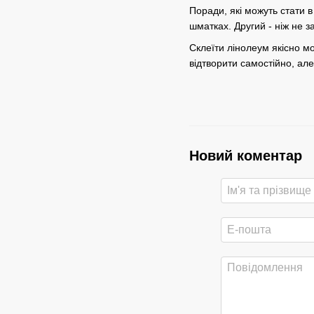
Поради, які можуть стати 
шматках. Другий - ніж не з
Склеїти лінолеум якісно м
відтворити самостійно, ал
Новий коментар