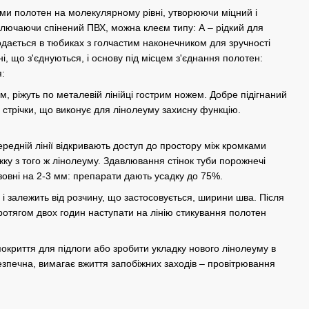
ями полотен на молекулярному рівні, утворюючи міцний і
ключаючи спінений ПВХ, можна клеєм типу: А – рідкий для
одається в тюбиках з голчастим наконечником для зручності
, що з'єднуються, і основу під місцем з'єднання полотен:
я:
м, ріжуть по металевій лінійці гострим ножем. Добре підігнаний
стрічки, що виконує для лінолеуму захисну функцію.
редній лінії відкривають доступ до простору між кромками
ку з того ж лінолеуму. Здавлювання стінок туби порожнечі
зовні на 2-3 мм: препарати дають усадку до 75%.
і залежить від розчину, що застосовується, ширини шва. Після
отягом двох годин наступати на лінію стикування полотен
криття для підлоги або зробити укладку нового лінолеуму в
езпечна, вимагає вжиття запобіжних заходів – провітрювання