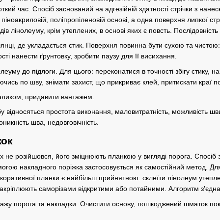
ткий час. Спосіб заснований на адгезійній здатності стрічки з нанес
, піноакриловій, поліпропіленовій основі, а одна поверхня липкої 
дів лінолеуму, крім утеплених, в основі яких є повсть. Послідовніс
янці, де укладається стик. Поверхня повинна бути сухою та чистою: 
ті нанести ґрунтовку, зробити паузу для її висихання.
леуму до підлоги. Для цього: переконатися в точності збігу стику, на
ючись по шву, знімати захист, що прикриває клей, притискати краї по
аликом, придавити вантажем.
бу відносяться простота виконання, маловитратність, можливість ш
оникність шва, недовговічність.
жок
х не розійшовся, його зміцнюють планкою у вигляді порога. Спосіб 
могою накладного поріжка застосовується як самостійний метод. Дл
оративної планки є найбільш прийнятною: склеїти лінолеум утепле
 закріплюють саморізами відкритими або потайними. Алгоритм з'єд
тажу порога та накладки. Очистити основу, пошкоджений шматок покр