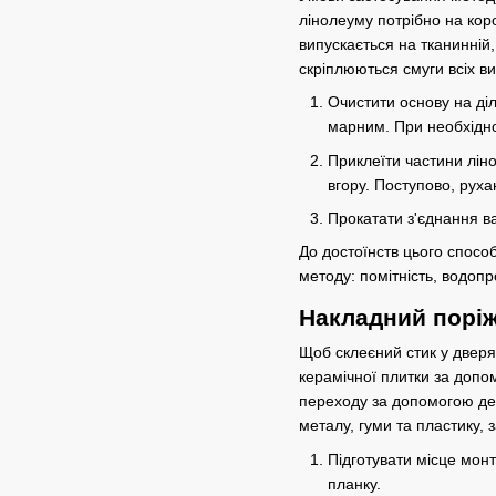
лінолеуму потрібно на коро
випускається на тканинній
скріплюються смуги всіх ви
Очистити основу на діл
марним. При необхіднос
Приклеїти частини ліно
вгору. Поступово, руха
Прокатати з'єднання в
До достоїнств цього спосо
методу: помітність, водопр
Накладний порі
Щоб склеєний стик у дверя
керамічної плитки за допо
переходу за допомогою дек
металу, гуми та пластику,
Підготувати місце мон
планку.