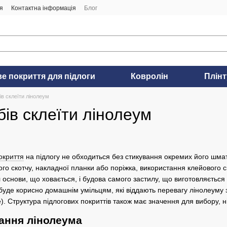
я
Контактна інформація
Блог
ве покриття для підлоги
Ковролін
Плінт
ів склеїти лінолеум
бів склеїти лінолеум
окриття
на підлогу не обходиться без стикування окремих його шмат
го скотчу, накладної планки або поріжка, використання клейового с
 основи, що ховається, і будова самого застилу, що виготовляється
уде корисно домашнім умільцям, які віддають перевагу лінолеуму з 
. Структура підлогових покриттів також має значення для вибору, ні
ання лінолеума