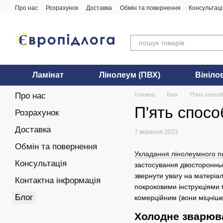
Перейти до основного контенту
Про нас
Розрахунок
Доставка
Обмін та повернення
Консультаці
Ламінат
Лінолеум (ПВХ)
Вініло
Про нас
Головна
Блог
П'ять способ
П'ять спосо
Розрахунок
Доставка
7 вересня 2023
Обмін та повернення
Укладання лінолеумного п
Консультація
застосування двосторонньо
звернути увагу на матеріал
Контактна інформація
покроковими інструкціями б
Блог
комерційним (вони міцніше)
Холодне зварюв