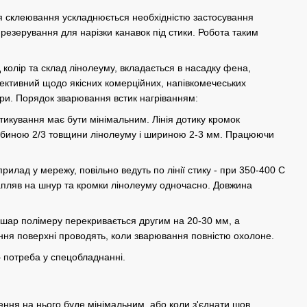
я склеювання ускладнюється необхідністю застосування
езерування для нарізки канавок під стики. Робота таким
 колір та склад лінолеуму, вкладається в насадку фена,
ективний щодо якісних комерційних, напівкомечеських
ури. Порядок зварювання встик нагріванням:
тикування має бути мінімальним. Лінія дотику кромок
либиною 2/3 товщини лінолеуму і шириною 2-3 мм. Працюючи
лад у мережу, повільно ведуть по лінії стику - при 350-400 С
апляв на шнур та кромки лінолеуму одночасно. Довжина
 шар полімеру перекривається другим на 20-30 мм, а
ня поверхні проводять, коли зварювання повністю охолоне.
– потреба у спецобладнанні.
ження на нього буде мінімальним, або коли з'єднати шов