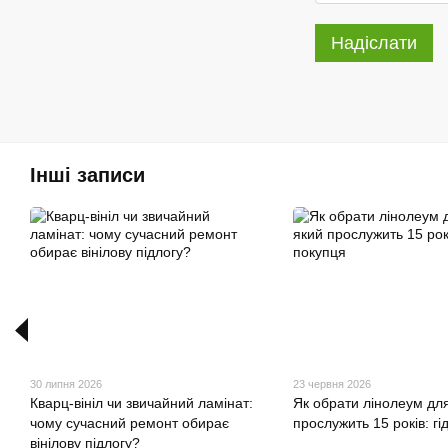
Надіслати
Інші записи
30 липня 2026
23 червня 2026
Кварц-вініл чи звичайний ламінат:
Як обрати лінолеум для
чому сучасний ремонт обирає
прослужить 15 років: гі
вінілову підлогу?