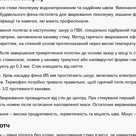
нати стики лінолеуму водонепроникним та надійним швом. Виконанн
будівельного фена-пістолета для зварювання лінолеуму, машини фр
іфікації та навичок, які мають професіонали.
ання полягає в наступному: шнур із ПВХ, спеціально підібраний під
овітрям, заповнюючи канавку стику. Метод гарячого зварювання еф
окриттям, на спіненій основі протипоказаний через високі температ
ісля завершення прикріплення полотен до основи зазор у місці їх с
 стамескою, ножем у канавку трикутної або напівкруглої форми г
ть до 0,3 мм. Стик очищають від сміття.
 Крізь насадку фена Ø5 мм простягають шнур, включають електропри
в. Термофен потрібно тримати правильно, щоб гарячий потік потр
 1/2 протяжності канавки.
Зварювання провадиться від стін до центру. При стикуванні перший
ть ножем після остигання наплавленої маси. Остаточне вирівнюван
ння – висока продуктивність, герметичність та міцність шва. Мінус 
отч
 – рівна підлога без щілин, знаходження стику в місці, де наванта