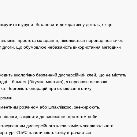
, вкрутити шурупи. Встановити декоративну деталь, якщо
 впливів, простота складання, нівелюється перепад позначок
я підлоги, що обумовлює небажаність використання методики
дходить екологічно безпечний дисперсійний клей, що не містить
адці – бітмаст (бітумна мастика), з ворсовою основою –
ики. Черговість операцій при склеюванні стику:
кромки.
цементним розчином або шпаклівкою, знежирюють.
о підлоги, закріпити до висихання протягом доби.
астосуванням дисперсійного клею замість зварювального
ратурі <15ºС пластичність стику втрачається.